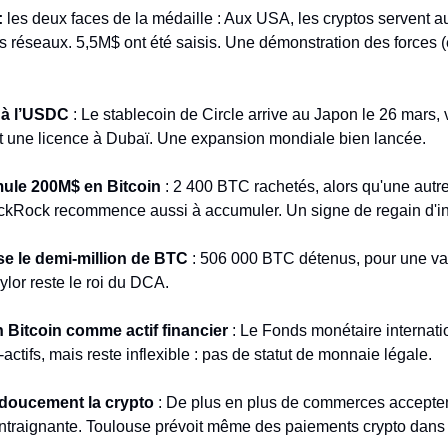
:
 les deux faces de la médaille : Aux USA, les cryptos servent au t
s réseaux. 5,5M$ ont été saisis. Une démonstration des forces (et
 à l’USDC
 : Le stablecoin de Circle arrive au Japon le 26 mars,
ent une licence à Dubaï. Une expansion mondiale bien lancée.
ule 200M$ en Bitcoin
 : 2 400 BTC rachetés, alors qu'une autr
kRock recommence aussi à accumuler. Un signe de regain d'inté
e le demi-million de BTC
 : 506 000 BTC détenus, pour une val
ylor reste le roi du DCA.
n Bitcoin comme actif financier
 : Le Fonds monétaire internati
-actifs, mais reste inflexible : pas de statut de monnaie légale.
doucement la crypto
 : De plus en plus de commerces acceptent
ontraignante. Toulouse prévoit même des paiements crypto dans l