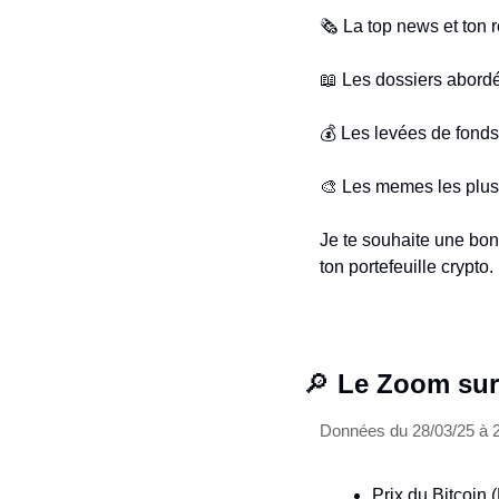
🗞️ La top news et ton 
📖
 Les dossiers abord
💰 Les levées de fonds
🎨
 Les memes les plus
Je te souhaite une bonn
ton portefeuille crypto.
🔎
 Le Zoom sur
Données du 28/03/25 à
Prix du Bitcoin 