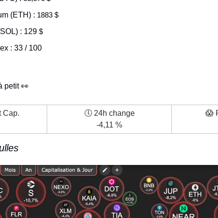
um (ETH) : 
1883 $
(SOL) : 129 
$
x : 33 / 100 
 petit 
👀
t Cap.
🕔 24h change
😱
 
-4,11 %
ulles