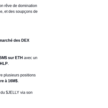
on rêve de domination 
e, et des soupçons de 
marché des DEX 
5M$ sur ETH
 avec un 
t HLP
.
 plusieurs positions 
ure à 16M$
.
ix du $JELLY via son 