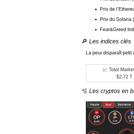
Prix de l’Ethere
Prix du Solana 
Fear&Greed Inde
🔎
 Les indices clés
La peur disparaît petit à
📈
 Total Marke
$2,72 T
🫧
 Les cryptos en b