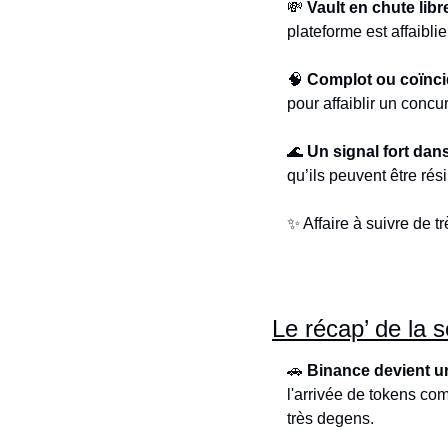
💸
Vault en chute libr
plateforme est affaiblie
🧠
Complot ou coïnc
pour affaiblir un concu
🌊
Un signal fort dan
qu’ils peuvent être rés
✨
 Affaire à suivre de 
Le récap’ de la 
🚗
Binance devient un
l'arrivée de tokens co
très degens.