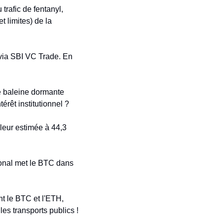
rafic de fentanyl, 
 limites) de la 
 via SBI VC Trade. En 
e baleine dormante 
rêt institutionnel ?
eur estimée à 44,3 
onal met le BTC dans 
 le BTC et l'ETH, 
es transports publics !