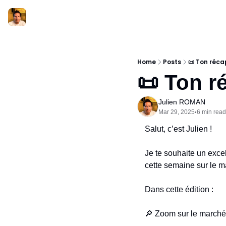
Home
Posts
📜 Ton réc
📜 Ton r
Julien ROMAN
Mar 29, 2025
6 min read
•
Salut, c’est Julien !
Je te souhaite un excel
cette semaine sur le m
Dans cette édition :
🔎
 Zoom sur le marché