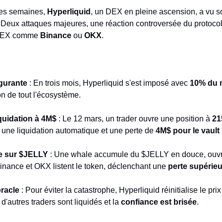
es semaines, 
Hyperliquid
, un DEX en pleine ascension, a vu s
Deux attaques majeures, une réaction controversée du protocol
 CEX comme 
Binance
 ou 
OKX
.
gurante
 : En trois mois, Hyperliquid s'est imposé avec 
10% du 
tion de tout l'écosystème.
iquidation à 4M$
 : Le 12 mars, un trader ouvre une position à 
21
 une liquidation automatique et une perte de 
4M$ pour le vaul
e sur $JELLY
 : Une whale accumule du $JELLY en douce, ouvre
Binance et OKX listent le token, déclenchant une 
perte supérie
oracle
 : Pour éviter la catastrophe, Hyperliquid réinitialise le pr
'autres traders sont liquidés et la 
confiance est brisée
.