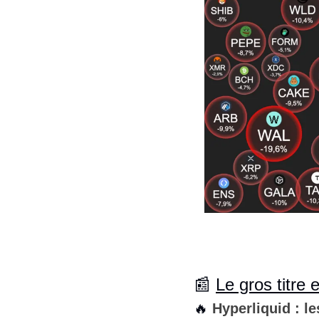
📰
Le gros titre
🔥
Hyperliquid : l