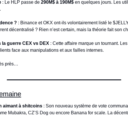
e
 : Le HLP passe de 
290M$ à 190M$
 en quelques jours. Les util
.
idence ?
 : Binance et OKX ont-ils volontairement listé le $JEL
rrent décentralisé ? Rien n’est certain, mais la théorie fait son c
s la guerre CEX vs DEX
 : Cette affaire marque un tournant. Le
ilients face aux manipulations et aux failles internes.
très près…
semaine
 aimant à shitcoins
 : Son nouveau système de vote communaut
mme Mubakra, CZ’S Dog ou encore Banana for scale. La décentrali