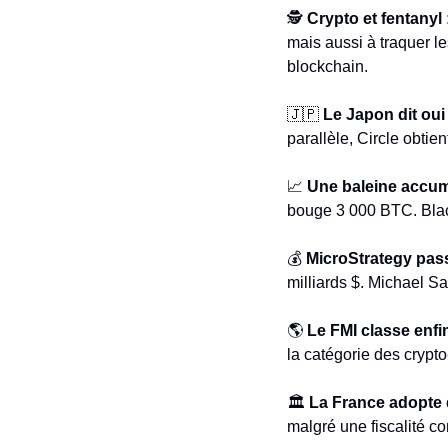
🕵️ 
Crypto et fentanyl 
mais aussi à traquer le
blockchain.
🇯🇵
Le Japon dit oui
parallèle, Circle obti
📈
Une baleine accum
bouge 3 000 BTC. Blac
💰 
MicroStrategy pass
milliards $. Michael Sa
🌎 
Le FMI classe enfi
la catégorie des crypto
🏛️ 
La France adopte 
malgré une fiscalité c