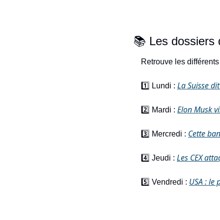
📚 Les dossiers 
Retrouve les différents
La Suisse dit
1️⃣ 
Lundi : 
Elon Musk vis
2️⃣ Mardi : 
Cette ban
3️⃣ Mercredi : 
Les CEX attaq
4️⃣ Jeudi : 
USA : le 
5️⃣ Vendredi : 