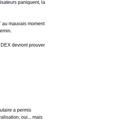
isateurs paniquent, la 
LY au mauvais moment 
hemin.
s DEX devront prouver 
aire a permis 
sation, oui... mais 