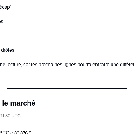
récap’ 
és 
 
 drôles
e lecture, car les prochaines lignes pourraient faire une différen
 le marché
 21h30 UTC
(BTC) : 
83,876 $