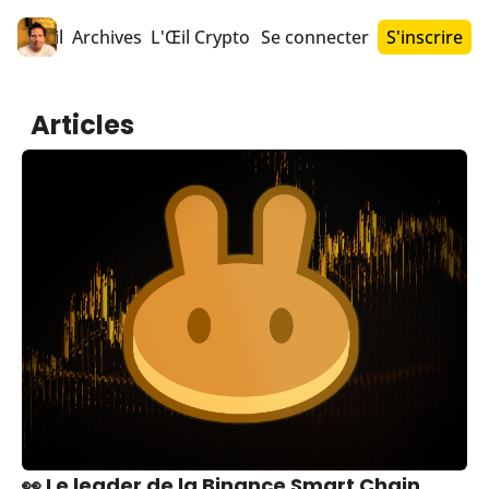
Accueil
Archives
L'Œil Crypto PRO™
Se connecter
S'inscrire
Articles
👀 Le leader de la Binance Smart Chain 