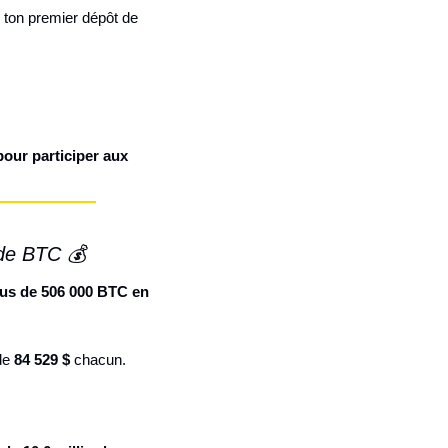
 ton premier dépôt de 
pour participer aux 
 de BTC 💰
lus de 506 000 BTC en 
de 
84 529 $
 chacun.