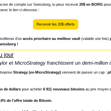
 encore de compte sur Swissborg, tu peux recevoir 
20$ en BORG
 pour
avec le lien ci-dessous : 
Recevoir les 20$ offerts
rofiteras d’un 
accès prioritaire au meilleur vault
 (valable une fois) 
wissborg !
 jour
ylor et MicroStrategy franchissent un demi-million
treprise 
Strategy (ex-MicroStrategy)
 viennent de passer un cap : 
p
ns de dollars
 pour acheter 
6 911 nouveaux bitcoins
 au prix moyen 
,4% de l’offre totale de Bitcoin
.