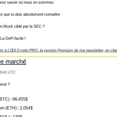
pour savoir où nous en sommes
les que tu dois absolument connaître 
on Musk ciblé par la SEC ?
 La DeFi facile !
erts à L’Œil Crypto PRO, la version Premium de ma newsletter, en cliqu
le marché
 8h40 UTC
enir ?
(BTC) : 86,455$
eum (ETH) : 2,054$
(SOL) : 139$