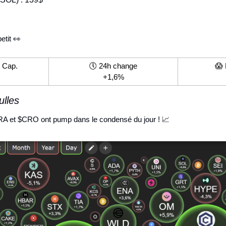
etit 
👀
t Cap.
🕔 24h change
😱
+1,6%
ulles
A et $CRO ont pump dans le condensé du jour ! 
📈