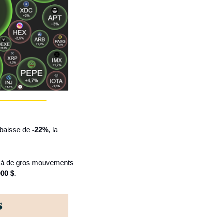
 baisse de 
-22%
, la 
d à de gros mouvements 
000 $
.