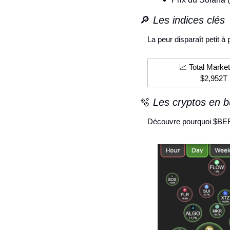
🔎
 Les indices clés
La peur disparaît petit à p
📈
 Total Marke
$2,952T
🫧
 Les cryptos en b
Découvre pourquoi $BER