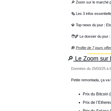
🔎
 Zoom sur le marché 
🗞️ Les 3 infos essentiel
💎
 Top news du jour : El
🧑‍🌾
 Le dossier du jour :
🎁
Profite de 7 jours off
🔎
 Le Zoom sur 
Données du 25/03/25 à
Petite remontada, ça va t
Prix du Bitcoin 
Prix de l’Ether
Prix du Solana 