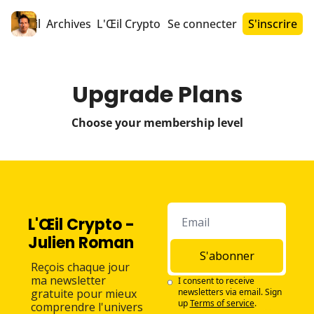
Accueil
Archives
L'Œil Crypto PRO™
Se connecter
S'inscrire
Upgrade Plans
Choose your membership level
L'Œil Crypto - 
Julien Roman
S'abonner
Reçois chaque jour 
ma newsletter 
I consent to receive 
gratuite pour mieux 
newsletters via email. Sign 
up
Terms of service
.
comprendre l'univers 