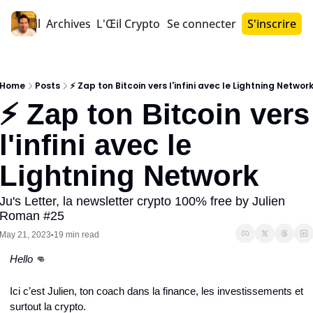
Accueil
Archives
L'Œil Crypto PRO™
Se connecter
S'inscrire
Home
Posts
⚡ Zap ton Bitcoin vers l'infini avec le Lightning Networ
⚡ Zap ton Bitcoin vers 
l'infini avec le 
Lightning Network
Ju's Letter, la newsletter crypto 100% free by Julien 
Roman #25
May 21, 2023
19 min read
•
Hello ‎
👊
Ici c’est Julien, ton coach dans la finance, les investissements et 
surtout la crypto.