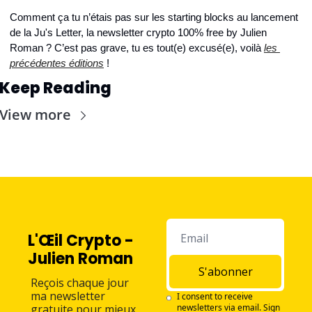
Comment ça tu n’étais pas sur les starting blocks au lancement 
de la Ju's Letter, la newsletter crypto 100% free by Julien 
Roman ? C’est pas grave, tu es tout(e) excusé(e), voilà 
les 
précédentes éditions
 !
Keep Reading
View more
L'Œil Crypto - 
Julien Roman
S'abonner
Reçois chaque jour 
ma newsletter 
I consent to receive 
gratuite pour mieux 
newsletters via email. Sign 