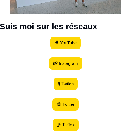
Suis moi sur les réseaux
🎥 YouTube
📸 Instagram
🎙 Twitch
📰 Twitter
🤳 TikTok