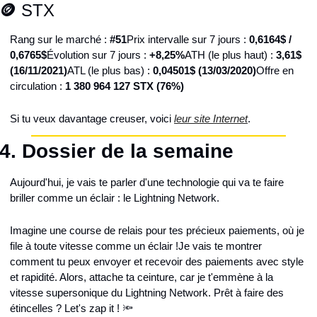
🪙
 STX
Rang sur le marché : 
#51
Prix intervalle sur 7 jours : 
0,6164$ / 
0,6765$
Évolution sur 7 jours : 
+8,25%
ATH (le plus haut) : 
3,61$ 
(16/11/2021)
ATL (le plus bas) : 
0,04501$ (13/03/2020)
Offre en 
circulation : 
1 380 964 127 STX (76%)
Si tu veux davantage creuser, voici 
leur site Internet
.
4. 
Dossier de la semaine
Aujourd'hui, je vais te parler d'une technologie qui va te faire 
briller comme un éclair : le Lightning Network.
Imagine une course de relais pour tes précieux paiements, où je 
file à toute vitesse comme un éclair !
Je vais te montrer 
comment tu peux envoyer et recevoir des paiements avec style 
et rapidité. Alors, attache ta ceinture, car je t'emmène à la 
vitesse supersonique du Lightning Network. Prêt à faire des 
étincelles ? Let's zap it ! 🔦