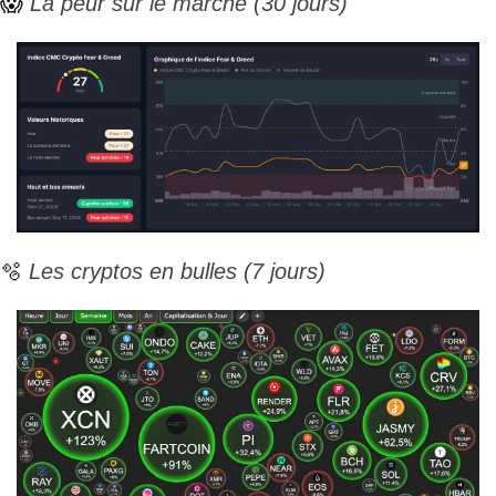
😱
 La peur sur le marché (30 jours)
🫧
 Les cryptos en bulles (7 jours)