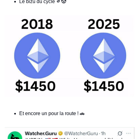
Le bizu du cycle 
🫵
🤡
Et encore un pour la route ! 
🚗