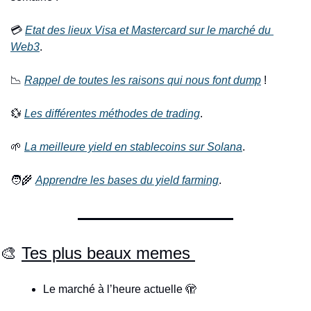
💳 
Etat des lieux Visa et Mastercard sur le marché du 
Web3
.
📉
Rappel de toutes les raisons qui nous font dump
 !
💱
Les différentes méthodes de trading
.
🌱
La meilleure yield en stablecoins sur Solana
.
🧑‍🌾
Apprendre les bases du yield farming
.
🎨
Tes plus beaux memes 
Le marché à l’heure actuelle 
🫣