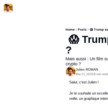
Home
Posts
😱 Trump sur
 😱 Trump sur le point de lâcher Bitcoin 
?
Mais aussi : Un film 
crypto ?
Julien ROMAN
Mar 21, 2025
8 min read
•
Salut, c’est Julien !
Je te souhaite un excellen
veille, un graphique int