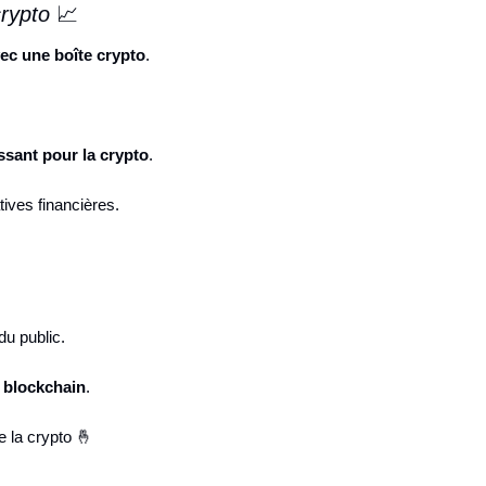
rypto 
📈
ec une boîte crypto
.
ssant pour la crypto
.
atives financières.
 du public.
la blockchain
.
e la crypto 
🤞