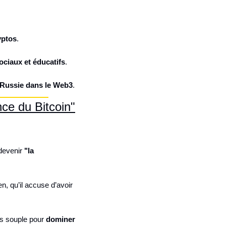
yptos
.
ociaux et éducatifs
.
a Russie dans le Web3
.
ce du Bitcoin"
devenir 
"la 
n, qu’il accuse d’avoir 
us souple pour 
dominer 