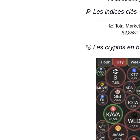
🔎
 Les indices clés
📈
 Total Marke
$2,858T
🫧
 Les cryptos en b