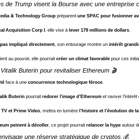
s de Trump visent la Bourse avec une entreprise c
edia & Technology Group
 préparent 
une SPAC pour fusionner av
al Acquisition Corp I
, elle vise à 
lever 179 millions de dollars
.
 pas impliqué directement
, son entourage montre un 
intérêt grandi
ent au pouvoir, elle pourrait 
créer un climat favorable
 pour ces initi
 Vitalik Buterin pour revitaliser Ethereum 🎬
lté
 face à une 
concurrence technologique féroce
.
alik Buterin
 pourrait 
redorer l’image d’Ethereum
 et raviver l’intérêt
 TV et Prime Video
, mettra en lumière 
l’histoire et l’évolution de 
eum peinent à décoller
, ce projet pourrait 
relancer la hype
 autour d
envisage une réserve stratégique de cryptos 💰