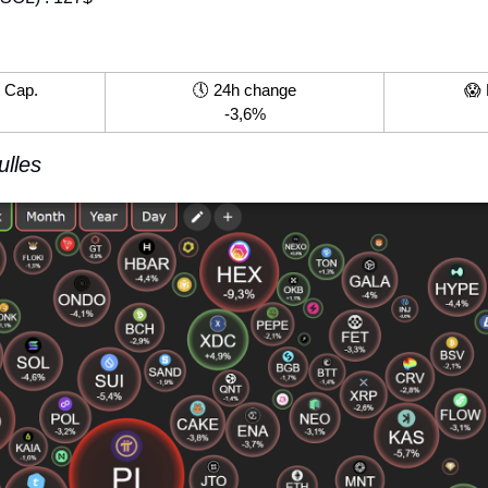
t Cap.
🕔 24h change
😱
-3,6%
ulles