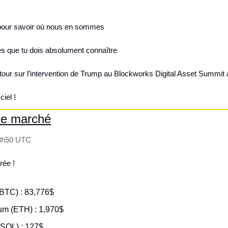
pour savoir où nous en sommes
les que tu dois absolument connaître 
etour sur l’intervention de Trump au Blockworks Digital Asset Summit
ciel !
le marché
 8h50 UTC
rée !
(BTC) : 83,776$
eum (ETH) : 1,970$
(SOL) : 127$