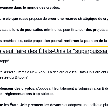
avancée dans le monde des cryptos
.
re civique russe
 propose de 
créer une réserve stratégique de cr
fs saisis lors de poursuites criminelles
 pour 
financer des projets s
es américaines, cette proposition pourrait 
renforcer la position de l
veut faire des États-Unis la "superpuissan
rappé.
al Asset Summit à New York, il a déclaré que les États-Unis allaient 
estée du Bitcoin"
.
éfenseur des cryptos
, s’opposant frontalement à l’administration Bide
des 
réglementations trop strictes
.
ue les États-Unis prennent les devants
 et adoptent une politique pl