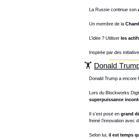
La Russie continue son 
Un membre de la 
Chamb
L’idée ? Utiliser 
les acti
Inspirée par des initiativ
🏋️ 
Donald Trump 
Donald Trump a encore f
Lors du Blockworks Digit
superpuissance incont
Il s'est posé en 
grand d
freiné l’innovation avec 
Selon lui, 
il est temps q