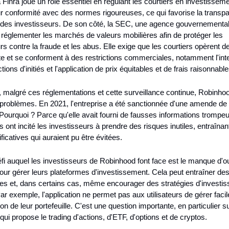
a Finra joue un rôle essentiel en régulant les courtiers en investissemen
eur conformité avec des normes rigoureuses, ce qui favorise la transpa
 des investisseurs. De son côté, la SEC, une agence gouvernementale
réglementer les marchés de valeurs mobilières afin de protéger les 
rs contre la fraude et les abus. Elle exige que les courtiers opèrent d
e et se conforment à des restrictions commerciales, notamment l'inter
ions d'initiés et l'application de prix équitables et de frais raisonnable
malgré ces réglementations et cette surveillance continue, Robinhood 
problèmes. En 2021, l'entreprise a été sanctionnée d'une amende de 7
 Pourquoi ? Parce qu'elle avait fourni de fausses informations trompe
s ont incité les investisseurs à prendre des risques inutiles, entraînant
ficatives qui auraient pu être évitées.
fi auquel les investisseurs de Robinhood font face est le manque d'out
ur gérer leurs plateformes d'investissement. Cela peut entraîner des 
es et, dans certains cas, même encourager des stratégies d'investis
ar exemple, l'application ne permet pas aux utilisateurs de gérer facil
ion de leur portefeuille. C'est une question importante, en particulier su
qui propose le trading d'actions, d'ETF, d'options et de cryptos.