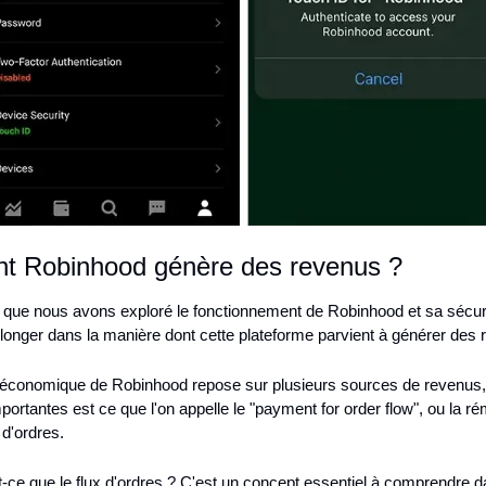
 Robinhood génère des revenus ?
que nous avons exploré le fonctionnement de Robinhood et sa sécurité
onger dans la manière dont cette plateforme parvient à générer des 
économique de Robinhood repose sur plusieurs sources de revenus, e
portantes est ce que l'on appelle le "payment for order flow", ou la ré
 d'ordres.
-ce que le flux d'ordres ? C'est un concept essentiel à comprendre da