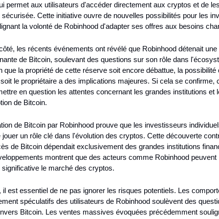
i permet aux utilisateurs d'accéder directement aux cryptos et de les
sécurisée. Cette initiative ouvre de nouvelles possibilités pour les inv
lignant la volonté de Robinhood d'adapter ses offres aux besoins cha
côté, les récents événements ont révélé que Robinhood détenait une q
ante de Bitcoin, soulevant des questions sur son rôle dans l'écosys
n que la propriété de cette réserve soit encore débattue, la possibilité 
oit le propriétaire a des implications majeures. Si cela se confirme, c
mettre en question les attentes concernant les grandes institutions et le
tion de Bitcoin.
ion de Bitcoin par Robinhood prouve que les investisseurs individuels
e jouer un rôle clé dans l'évolution des cryptos. Cette découverte contre
ès de Bitcoin dépendait exclusivement des grandes institutions financ
veloppements montrent que des acteurs comme Robinhood peuvent in
significative le marché des cryptos.
il est essentiel de ne pas ignorer les risques potentiels. Les compor
ement spéculatifs des utilisateurs de Robinhood soulèvent des questio
nvers Bitcoin. Les ventes massives évoquées précédemment souligne