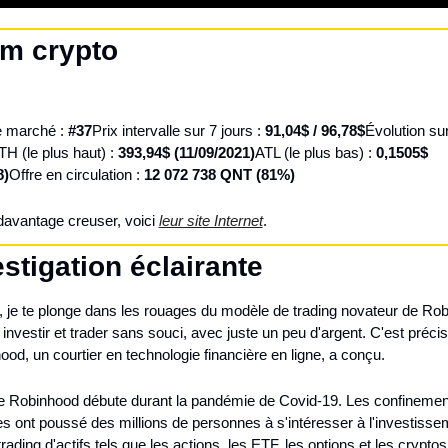
m crypto
e marché : 
#37
Prix intervalle sur 7 jours : 
91,04$ / 96,78$
Évolution sur
TH (le plus haut) : 
393,94$ (11/09/2021)
ATL (le plus bas) : 
0,1505$ 
8)
Offre en circulation : 
12 072 738 QNT (81%)
davantage creuser, voici 
leur site Internet
.
estigation éclairante
, je te plonge dans les rouages du modèle de trading novateur de Rob
 investir et trader sans souci, avec juste un peu d'argent. C'est préci
od, un courtier en technologie financière en ligne, a conçu.
de Robinhood débute durant la pandémie de Covid-19. Les confinements
s ont poussé des millions de personnes à s'intéresser à l'investissem
trading d'actifs tels que les actions, les ETF, les options et les cryptos 