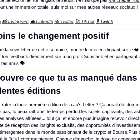
e de perfectionner ton anglais te séduit, ne manque pas 
ma chaîne You
ur une immersion totale, suis moi sur mes autres réseaux sociaux !
e
📸 Instagram
💼 LinkedIn
🗞️ Twitter
🚀 TikTok
🎙 Twitch
oins le changement positif
mé la newsletter de cette semaine, montre le moi en cliquant sur le ❤️ 
ton feedback directement sur mon profil Substack et en partageant la
 tes amis 🗣️
ouvre ce que tu as manqué dans l
entes éditions
 rater la toute première édition de la Ju's Letter ? Ça aurait été domm
te pas, tu peux rattraper le temps perdu.
Des sujets captivants, des ast
es analyses affûtées... tout ça, et encore plus.
Imagine recevoir direct
te de réception des insights exclusifs, des opportunités d'investissem
émergentes dans le monde passionnant de la crypto et Bourse.
Plus d
à la Ju's Letter maintenant. Chaque dimanche, ta dose de connaissan