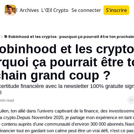
Accueil
Archives
L'Œil Crypto PRO™
Se connecter
S'inscrire
🎯 Robinhood et les cryptos : pourquoi ça pourrait être ton procha
obinhood et les cryptos
quoi ça pourrait être t
hain grand coup ?
ncertitude financière avec la newsletter 100% gratuite signe
0
min read
ulien, ton allié dans l'univers captivant de la finance, des investisseme
la crypto.
Depuis Novembre 2020, je partage mon expérience en tant q
e contenu auprès d'une communauté d'environ 300 000 abonnés.
Navi
nancier tout en gardant son calme peut être un vrai défi, n’est ce pas