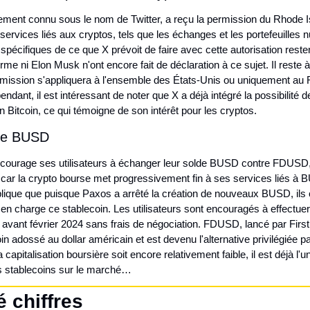
ment connu sous le nom de Twitter, a reçu la permission du Rhode Is
 services liés aux cryptos, tels que les échanges et les portefeuilles 
 spécifiques de ce que X prévoit de faire avec cette autorisation restent
forme ni Elon Musk n'ont encore fait de déclaration à ce sujet. Il reste à
rmission s'appliquera à l'ensemble des États-Unis ou uniquement au 
endant, il est intéressant de noter que X a déjà intégré la possibilité de
 Bitcoin, ce qui témoigne de son intérêt pour les cryptos.
 le BUSD
courage ses utilisateurs à échanger leur solde BUSD contre FDUSD, 
 car la crypto bourse met progressivement fin à ses services liés à 
lique que puisque Paxos a arrêté la création de nouveaux BUSD, ils 
en charge ce stablecoin. Les utilisateurs sont encouragés à effectuer 
avant février 2024 sans frais de négociation. FDUSD, lancé par First D
in adossé au dollar américain et est devenu l'alternative privilégiée pa
capitalisation boursière soit encore relativement faible, il est déjà l'un
s stablecoins sur le marché…
é chiffres