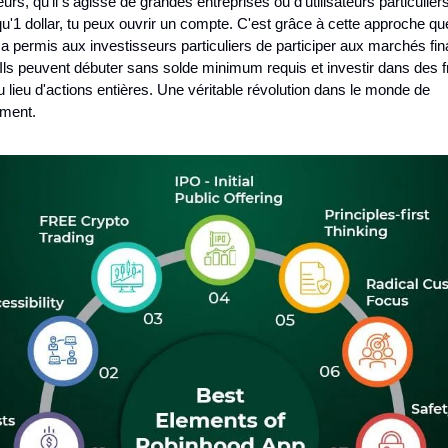
eurs, qu'il s'agisse de grandes entreprises ou d'utilisateurs particuliers
u'1 dollar, tu peux ouvrir un compte. C'est grâce à cette approche que
 permis aux investisseurs particuliers de participer aux marchés fina
 Ils peuvent débuter sans solde minimum requis et investir dans des fr
u lieu d'actions entières. Une véritable révolution dans le monde de 
ement.