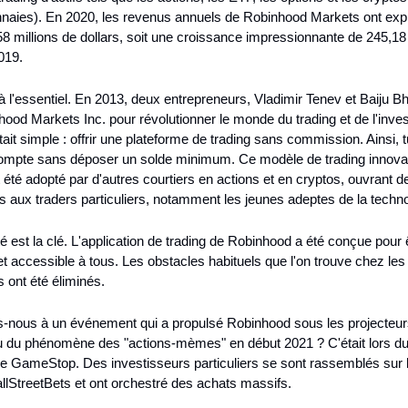
naies). En 2020, les revenus annuels de Robinhood Markets ont expl
58 millions de dollars, soit une croissance impressionnante de 245,18
019.
l'essentiel. En 2013, deux entrepreneurs, Vladimir Tenev et Baiju Bhat
ood Markets Inc. pour révolutionner le monde du trading et de l'inves
tait simple : offrir une plateforme de trading sans commission. Ainsi, t
compte sans déposer un solde minimum. Ce modèle de trading innovan
été adopté par d'autres courtiers en actions et en cryptos, ouvrant de
s aux traders particuliers, notamment les jeunes adeptes de la techno
té est la clé. L'application de trading de Robinhood a été conçue pour ê
et accessible à tous. Les obstacles habituels que l'on trouve chez les 
s ont été éliminés.
s-nous à un événement qui a propulsé Robinhood sous les projecteurs
u du phénomène des "actions-mèmes" en début 2021 ? C'était lors du 
e GameStop. Des investisseurs particuliers se sont rassemblés sur l
llStreetBets et ont orchestré des achats massifs.