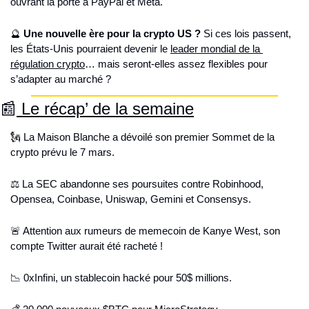
ouvrant la porte à PayPal et Meta.
🔮
Une nouvelle ère pour la crypto US ?
 Si ces lois passent, 
les États-Unis pourraient devenir le 
leader mondial de la 
régulation crypto
… mais seront-elles assez flexibles pour 
s’adapter au marché ?
📰
 Le récap’ de la semaine
🗽
 La Maison Blanche a dévoilé son premier Sommet de la 
crypto prévu le 7 mars.
⚖️ La SEC abandonne ses poursuites contre Robinhood, 
Opensea, Coinbase, Uniswap, Gemini et Consensys.
🚨
 Attention aux rumeurs de memecoin de Kanye West, son 
compte Twitter aurait été racheté !
📉
 0xInfini, un stablecoin hacké pour 50$ millions.