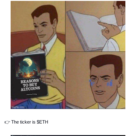
👉 The ticker is $ETH