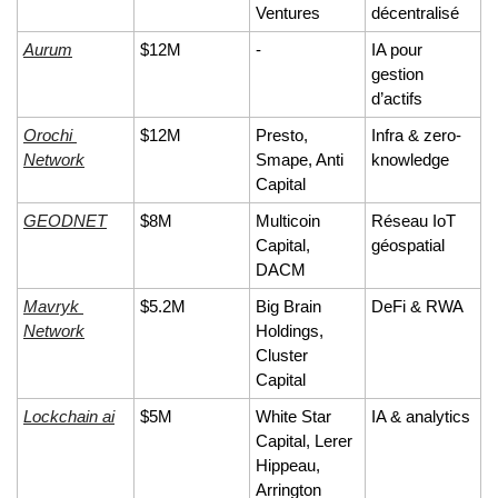
Ventures
décentralisé
Aurum
$12M
-
IA pour 
gestion 
d’actifs
Orochi 
$12M
Presto, 
Infra & zero-
Network
Smape, Anti 
knowledge
Capital
GEODNET
$8M
Multicoin 
Réseau IoT 
Capital, 
géospatial
DACM
Mavryk 
$5.2M
Big Brain 
DeFi & RWA
Network
Holdings, 
Cluster 
Capital
Lockchain ai
$5M
White Star 
IA & analytics
Capital, Lerer 
Hippeau, 
Arrington 