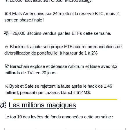
💰 20,000 nouveaux $BTC pour MicroStrategy.
❌
 4 Etats Américains sur 24 rejettent la réserve BTC, mais 2 
sont en phase finale !
🤯
 +26,000 Bitcoins vendus par les ETFs cette semaine.
👛
 Blackrock ajoute son propre ETF aux recommandations de 
diversification de portefeuille, à hauteur de 1 à 2%
🐻
 Berachain explose et dépasse Arbitrum et Base avec 3,3 
milliards de TVL en 20 jours.
⚔️ Bybit et Safe se rejettent la faute après le hack de 1,46 
milliard, pendant que Lazarus blanchit 614M$.
💰 
Les millions magiques
Le top 10 des levées de fonds annoncées cette semaine : 