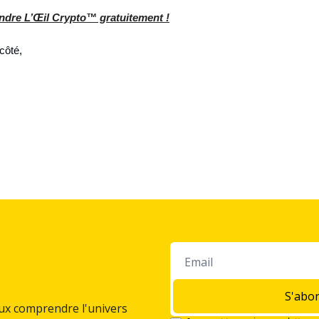
oindre L’Œil Crypto™ gratuitement !
 côté,
S'abo
ux comprendre l'univers 