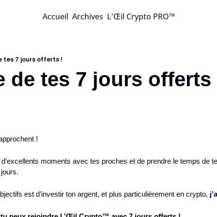
Accueil
Archives
L'Œil Crypto PRO™
e tes 7 jours offerts !
e de tes 7 jours offerts 
 approchent !
 d’excellents moments avec tes proches et de prendre le temps de te fi
jours.
objectifs est d’investir ton argent, et plus particulièrement en crypto, 
j’
 tu peux rejoindre L’Œil Crypto™ avec 7 jours offerts !