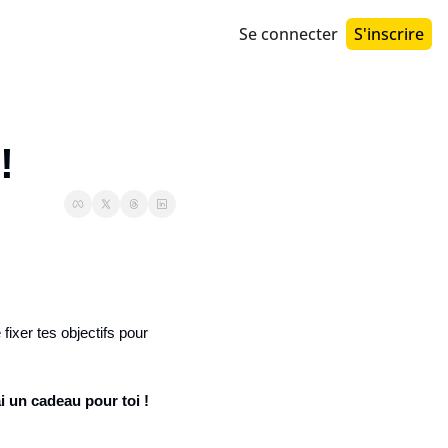
Se connecter
S'inscrire
!
xer tes objectifs pour 
ai un cadeau pour toi !