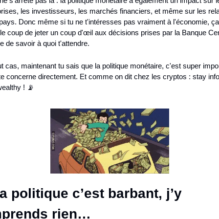
ne s'arrête pas là : la politique monétaire a également un impact sur le
rises, les investisseurs, les marchés financiers, et même sur les rela
 pays. Donc même si tu ne t'intéresses pas vraiment à l'économie, ça 
 le coup de jeter un coup d'œil aux décisions prises par la Banque Cent
re de savoir à quoi t'attendre.
t cas, maintenant tu sais que la politique monétaire, c'est super impor
te concerne directement. Et comme on dit chez les cryptos : stay inf
ealthy ! 📡
a politique c’est barbant, j’y 
prends rien…