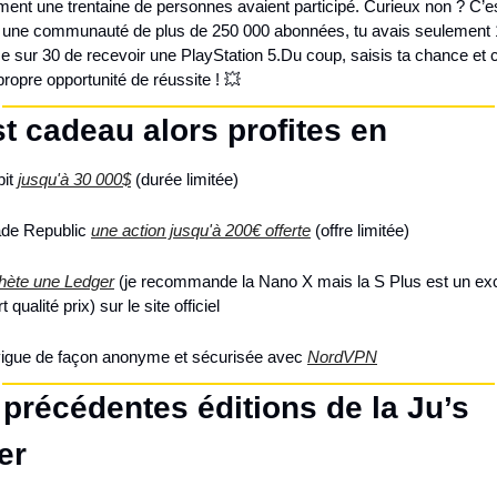
ent une trentaine de personnes avaient participé. Curieux non ? C’est
 une communauté de plus de 250 000 abonnées, tu avais seulement 1
e sur 30 de recevoir une PlayStation 5.
Du coup, saisis ta chance et c
 propre opportunité de réussite ! 💥
t cadeau alors profites en
it 
jusqu'à 30 000$
 (durée limitée)
ade Republic 
une action jusqu'à 200€ offerte
 (offre limitée)
hète une Ledger
 (je recommande la Nano X mais la S Plus est un exce
t qualité prix) sur le site officiel
vigue de façon anonyme et sécurisée avec 
NordVPN
précédentes éditions de la Ju’s 
er