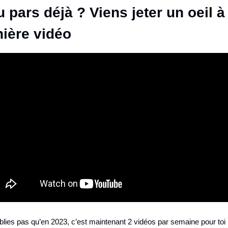
u pars déjà ? Viens jeter un oeil à
nière vidéo
ublies pas qu’en 2023, c’est maintenant 2 vidéos par semaine pour toi 