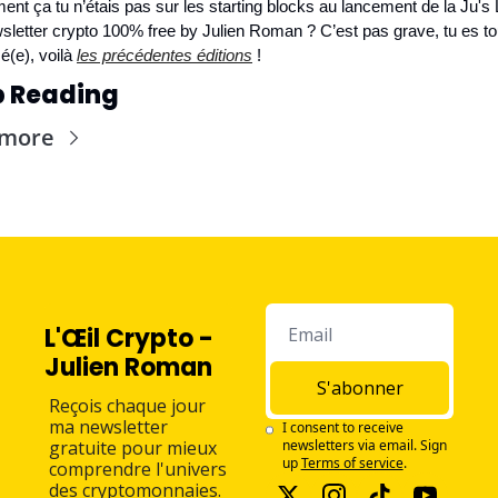
t ça tu n’étais pas sur les starting blocks au lancement de la Ju's Le
sletter crypto 100% free by Julien Roman ? C’est pas grave, tu es tou
(e), voilà 
les précédentes éditions
 !
 Reading
 more
L'Œil Crypto - 
Julien Roman
S'abonner
Reçois chaque jour 
ma newsletter 
I consent to receive 
gratuite pour mieux 
newsletters via email. Sign 
up
Terms of service
.
comprendre l'univers 
des cryptomonnaies.