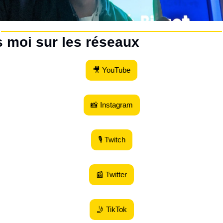
s moi sur les réseaux
🎥 YouTube
📸 Instagram
🎙 Twitch
📰 Twitter
🤳 TikTok