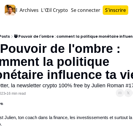
Accueil
Archives
L'Œil Crypto PRO™
Se connecter
S'inscrire
Posts
🥷 Pouvoir de l'ombre : comment la politique monétaire influen
 Pouvoir de l'ombre : 
mment la politique 
nétaire influence ta vi
etter, la newsletter crypto 100% free by Julien Roman #1
023
16 min read
•
👊
est Julien, ton coach dans la finance, les investissements et surtout la 
.