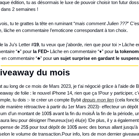
haque édition, tu as désormais le luxe de pouvoir choisir ton futur dossi
é dans 2 semaines !
vois, tu te grattes la tête en ruminant “
mais comment Julien ???
” C’es
e, lâche en commentaire l’emoticone correspondant à ton choix.
e la Ju’s Letter #
19
, tu veux que j’aborde, rien que pour toi :
• Lâche en
ntaire “
♠
” pour 
la FED
• Lâche en commentaire “
♦
” pour 
la tokenom
 en commentaire “
♣
” pour 
un sujet surprise en gardant le suspens
Giveaway du mois
t au long de ce mois de Mars 2023, je t’ai négocié grâce à l’aide de By
eaway de folie : le nouvel iPhone 14, rien que ça !
Pour y participer, c’e
imple, tu dois :
- te créer un compte Bybit 
depuis mon lien
 (cela foncti
 de manière rétroactive à partir du 1er Mars 2023)
- effecteur un dépôt 
um d’un montant de 100$ avant la fin du mois
À la fin de la période, un
 aura lieu pour désigner l’heureux(se) élu(e) !
De plus, il y a également
pense de 25$ pour tout dépôt de 100$ avec des bonus allant jusqu’à 
selon le volume de transaction.
Pour info, lors de mon dernier giveaway