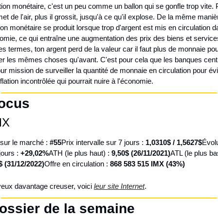
ation monétaire, c'est un peu comme un ballon qui se gonfle trop vite. P
et de l'air, plus il grossit, jusqu'à ce qu'il explose. De la même manièr
ation monétaire se produit lorsque trop d'argent est mis en circulation d
omie, ce qui entraîne une augmentation des prix des biens et services
es termes, ton argent perd de la valeur car il faut plus de monnaie pou
er les mêmes choses qu'avant. C'est pour cela que les banques centr
ur mission de surveiller la quantité de monnaie en circulation pour évit
flation incontrôlée qui pourrait nuire à l'économie.
Focus
MX
sur le marché : 
#55
Prix intervalle sur 7 jours : 
1,0310$ / 1,5627$
Évolu
jours : 
+29,02%
ATH (le plus haut) : 
9,50$ (26/11/2021)
ATL (le plus bas
$ (31/12/2022)
Offre en circulation : 
868 583 515 IMX (43%)
veux davantage creuser, voici 
leur site Internet
.
ossier de la semaine