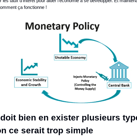
r les taux d'intérêt pour aider l'économie à se développer. Et maintenan
comment ça fonctionne !
l doit bien en exister plusieurs type
n ce serait trop simple