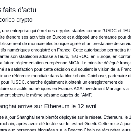
 faits d’actu
corico crypto
e, une entreprise qui émet des cryptos stables comme l'USDC et l'E
ite étendre ses activités en Europe et a déposé une demande pour de
ablissement de monnaie électronique agréé et un prestataire de servic
tifs numériques enregistré en France. Cette autorisation permettra à C
lanter son stablecoin adossé à l'euro, l'EUROC, en Europe, en conform
la future réglementation européenne MiCA. Le ministre délégué françai
é sa satisfaction pour cette décision qui soutient la vision de la Franc
ir une référence mondiale dans la blockchain. Coinbase, partenaire de
e pour l'USDC, cherche également à obtenir un enregistrement de 
ataire sur actifs numériques en France. AXA Investment Managers a 
ment obtenu le même sésame auprès de l'AMF.
nghai arrive sur Ethereum le 12 avril
se à jour Shanghai sera bientôt déployée sur le réseau Ethereum, le 1
prochain, après avoir été testée sur le testnet Goerli. Cette mise à jour 
ttra aux personnes bloquées sur la Beacon Chain de récupérer leurs 