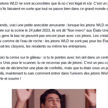
jetons WLD ne sont accessibles que là où c'est légal et sûr. C'est un 
'ils faisaient en sorte que tout se passe bien dans ce grand monde d
ends, voici une petite anecdote amusante : lorsque les jetons WLD ont 
rée sur la scène le 24 juillet 2023, ils ont dit "Non merci" aux États-Uni
s gens là bas ne peuvent pas encore jouer avec ces jetons. Les créate
rs comme de l'eau de roche : les jetons WLD ne sont pas pour les État
oit les citoyens, les résidents ou même les entreprises.
oici la cerise sur le gâteau : si tu te pointes avec ton œil dans un cent
s Unis pour le scanner, tu ne recevras pas de jetons. C'est un peu c
ais de déclencher une pluie de confettis, mais que tu étais sous un pa
ilà, maintenant tu sais comment entrer dans l'univers des jetons Worl
le et sourire !