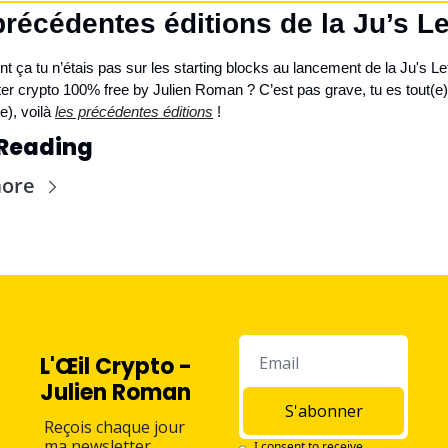
récédentes éditions de la Ju’s Le
ça tu n’étais pas sur les starting blocks au lancement de la Ju's Lette
er crypto 100% free by Julien Roman ? C’est pas grave, tu es tout(e) 
), voilà 
les précédentes éditions
 !
Reading
more
L'Œil Crypto - 
Julien Roman
S'abonner
Reçois chaque jour 
ma newsletter 
I consent to receive 