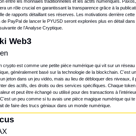
n entre les monnaies traditionnelles et les actifs numériques. Paxos,
uera un rôle crucial en garantissant la transparence grâce à la publicati
e de rapports détaillant ses réserves. Les motivations derrière cette 
 de PayPal de lancer le PYUSD seront explorées plus en détail dans l
suivante de l'Analyse Cryptique.
iki Web3
ken
n crypto est comme une petite pièce numérique qui vit sur un réseau 
ique, généralement basé sur la technologie de la blockchain. C'est un
 jeton dans un jeu vidéo, mais au lieu de débloquer des niveaux, il p
ter des actifs, des droits ou des services spécifiques. Chaque token 
aleur et peut être échangé ou utilisé pour des transactions à l'intérieur
 C'est un peu comme si tu avais une pièce magique numérique qui te 
ait de faire des trucs géniaux dans un monde numérique.
ocus
AX