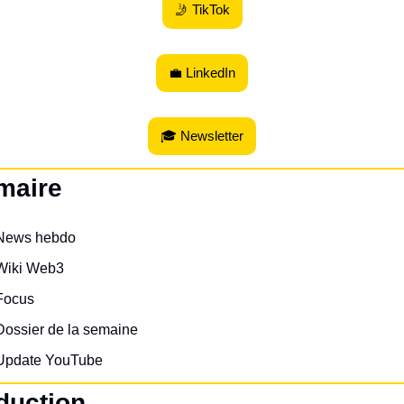
🤳 TikTok
💼 LinkedIn
🎓 Newsletter
maire
News hebdo
Wiki Web3
Focus
Dossier de la semaine
Update YouTube
duction