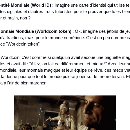
entité Mondiale (World ID)
 : Imagine une carte d'identité qui utilise te
es digitales et d'autres trucs futuristes pour te prouver que tu es bien t
r et malin, non ?
onnaie Mondiale (Worldcoin token)
 : Ok, imagine des jetons de je
 d'attractions, mais pour le monde numérique. C'est un peu comme ça
ce "Worldcoin token".
, Worldcoin, c'est comme si quelqu'un avait secoué une baguette magi
tos et avait dit : "Allez, on fait ça différemment et mieux !" Avec leur s
 mondiale, leur monnaie magique et leur équipe de rêve, ces mecs veu
la donne pour que tout le monde puisse jouer sur le même terrain. Et 
a a l'air de bien marcher.