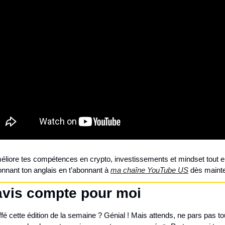
éliore tes compétences en crypto, investissements et mindset tout e
onnant ton anglais en t’abonnant à 
ma chaîne YouTube US
 dès mainte
avis compte pour moi
ffé cette édition de la semaine ? Génial ! Mais attends, ne pars pas tou