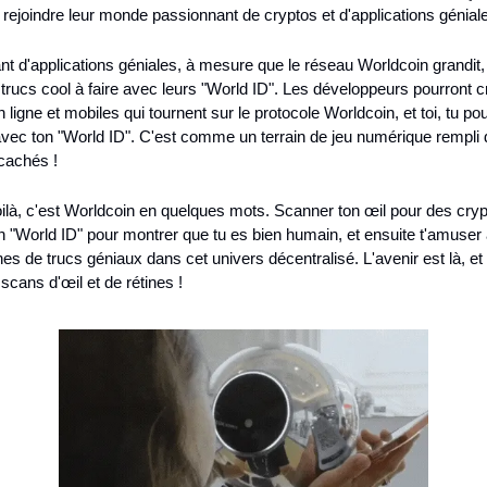
 rejoindre leur monde passionnant de cryptos et d'applications génial
nt d'applications géniales, à mesure que le réseau Worldcoin grandit, i
 trucs cool à faire avec leurs "World ID". Les développeurs pourront c
n ligne et mobiles qui tournent sur le protocole Worldcoin, et toi, tu pou
 avec ton "World ID". C'est comme un terrain de jeu numérique rempli 
cachés !
là, c'est Worldcoin en quelques mots. Scanner ton œil pour des crypt
n "World ID" pour montrer que tu es bien humain, et ensuite t'amuser 
es de trucs géniaux dans cet univers décentralisé. L'avenir est là, et il
 scans d'œil et de rétines !