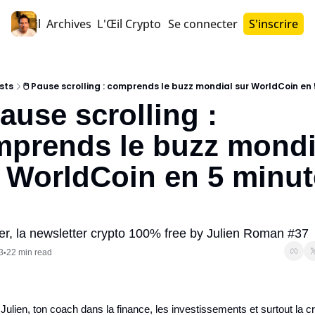
Accueil
Archives
L'Œil Crypto PRO™
Se connecter
S'inscrire
sts
🖱️ Pause scrolling : comprends le buzz mondial sur WorldCoin en 
 Pause scrolling : 
prends le buzz mondia
 WorldCoin en 5 minut
ter, la newsletter crypto 100% free by Julien Roman #37
3
22 min read
•
t Julien, ton coach dans la finance, les investissements et surtout la c