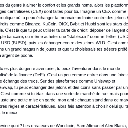
 es du genre à aimer le confort et les grands noms, alors les plateform
ges centralisées (CEX) sont faites pour toi. Imagine un CEX comme 
boutique où tu peux échanger ta monnaie ordinaire contre des jetons 
roits comme Binance, KuCoin, OKX, Bybit et Huobi sont les stars de 
e. C'est là que tu peux utiliser ta carte de crédit, déposer de l'argent 
pte bancaire, ou même acheter une "stablecoin" comme Tether (USD
 USD (BUSD), puis les échanger contre des jetons WLD. C'est comme
ns un grand magasin de jouets et que tu choisissais tes trésors préfér
n argent de poche.
 tu es plus du genre aventurier, tu peux t'aventurer dans le monde 
lisé de la finance (DeFi). C'est un peu comme entrer dans une foire o
e échange des trucs. Sur des plateformes comme Uniswap et 
Swap, tu peux échanger des jetons et des coins sans passer par un 
 C'est comme si tu étais dans une sorte de marché de rue, mais pour 
 Juste une petite mise en garde, mon ami : chaque stand dans ce marc
res règles et caractéristiques, alors fais attention à choisir celui qui te
 le mieux.
evine quoi ? Les créateurs de Worldcoin, Sam Altman et Alex Blania, o