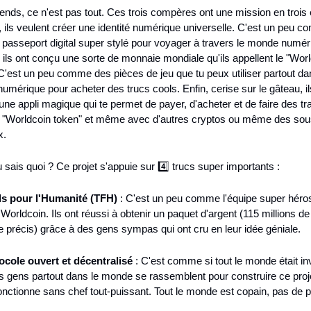
ends, ce n'est pas tout. Ces trois compères ont une mission en trois 
 ils veulent créer une identité numérique universelle. C'est un peu c
 passeport digital super stylé pour voyager à travers le monde numéri
 ils ont conçu une sorte de monnaie mondiale qu'ils appellent le "Worl
C'est un peu comme des pièces de jeu que tu peux utiliser partout dan
mérique pour acheter des trucs cools. Enfin, cerise sur le gâteau, ils
une appli magique qui te permet de payer, d'acheter et de faire des tra
 "Worldcoin token" et même avec d'autres cryptos ou même des sou
x.
u sais quoi ? Ce projet s'appuie sur 4️⃣ trucs super importants :
ls pour l'Humanité (TFH)
 : C'est un peu comme l'équipe super héros
 Worldcoin. Ils ont réussi à obtenir un paquet d'argent (115 millions de 
e précis) grâce à des gens sympas qui ont cru en leur idée géniale.
ocole ouvert et décentralisé
 : C'est comme si tout le monde était invi
s gens partout dans le monde se rassemblent pour construire ce projet
fonctionne sans chef tout-puissant. Tout le monde est copain, pas de p