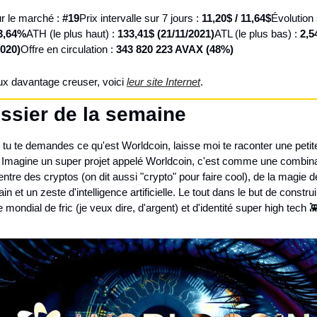
r le marché : 
#19
Prix intervalle sur 7 jours : 
11,20$ / 11,64$
Évolution 
3,64%
ATH (le plus haut) : 
133,41$ (21/11/2021)
ATL (le plus bas) : 
2,54
2020)
Offre en circulation : 
343 820 223 AVAX (48%)
ux davantage creuser, voici 
leur site Internet
.
ssier de la semaine
i tu te demandes ce qu'est Worldcoin, laisse moi te raconter une petite
e. Imagine un super projet appelé Worldcoin, c'est comme une combina
entre des cryptos (on dit aussi "crypto" pour faire cool), de la magie de
in et un zeste d'intelligence artificielle. Le tout dans le but de construi
mondial de fric (je veux dire, d'argent) et d'identité super high tech 