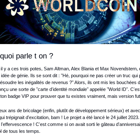
quoi parle t on ?
 il y a ces trois potes, Sam Altman, Alex Blania et Max Novendstern, q
 idée de génie. Ils se sont dit : "Hé, pourquoi ne pas créer un truc qui p
résoudre les inégalités de revenus ?" Alors, ils ont mis les bouchées d
onçu une sorte de "carte d'identité mondiale" appelée "World ID". C'es
on badge VIP pour prouver que tu existes vraiment, mais version futu
ux ans de bricolage (enfin, plutôt de développement sérieux) et avec t
i trépignait d'excitation, bam ! Le projet a été lancé le 24 juillet 2023. 
l'effervescence ! C'est comme si on avait sorti le gâteau d'anniversair
l de tous les temps.