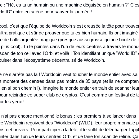
 : "Hé, es tu un humain ou une machine déguisée en humain ?" C'est
ld ID" entre en scène pour sauver la journée !
cool, c'est que l'équipe de Worldcoin s'est creusée la tête pour trouver
tra pratique et sûr de prouver que tu es bien humain. Ils ont imaginé l
e de balle argentée magique (presque aussi grosse qu'une boule de b
plus cool). Tu te pointes dans l'un de leurs centres à travers le monde,
 scan de ton œil avec l'Orb, et voilà ! Ton identifiant unique "World ID" e
opulser dans l'écosystème décentralisé de Worldcoin.
re ne s'arrête pas là ! Worldcoin veut toucher le monde entier avec sa
ls montent des centres dans pas moins de 35 pays (et ils ne comptent
r en si bon chemin !). Imagine le monde entier en train de scanner leur
pour rejoindre ce super club de cryptos. C'est comme un festival de t
r les yeux !
e n'ai pas encore mentionné le bonus : les premiers à se lancer dans 
re Worldcoin reçoivent des "Worldcoin" (WLD), leur propre monnaie p
s cet univers. Pour participer à la fête, il te suffit de télécharger l'appl
inter dans l'un de leurs centres Orb, et de faire ton scan de rétine. Ça, 