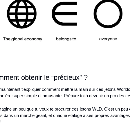
ment obtenir le “précieux” ?
maintenant t'expliquer comment mettre la main sur ces jetons Worldc
nière super simple et amusante. Prépare toi à devenir un pro des cr
imagine un peu que tu veux te procurer ces jetons WLD. C'est un peu
ais dans un marché géant, et chaque étalage a ses propres avantages.
!