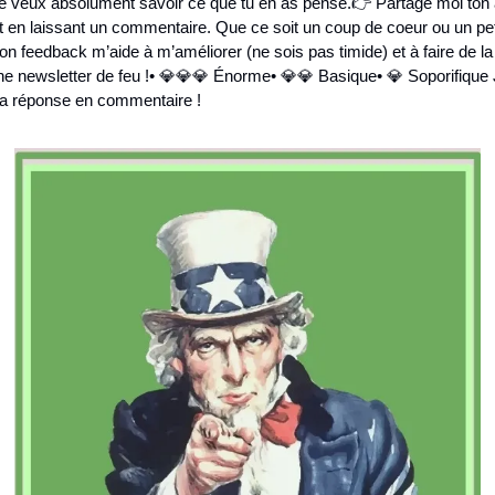
Je veux absolument savoir ce que tu en as pensé.
👉 Partage moi ton 
t en laissant un commentaire. Que ce soit un coup de coeur ou un peti
on feedback m’aide à m’améliorer (ne sois pas timide) et à faire de la 
ne newsletter de feu !
• 💎💎💎 Énorme
• 💎💎 Basique
• 💎 Soporifique
 
 ta réponse en commentaire !