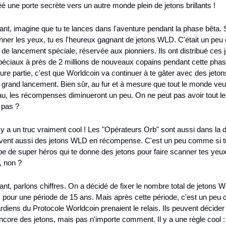
éé une porte secrète vers un autre monde plein de jetons brillants !
nt, imagine que tu te lances dans l'aventure pendant la phase bêta. Si
nner les yeux, tu es l'heureux gagnant de jetons WLD. C'était un pe
 de lancement spéciale, réservée aux pionniers. Ils ont distribué ces j
péciaux à près de 2 millions de nouveaux copains pendant cette phas
eure partie, c'est que Worldcoin va continuer à te gâter avec des jeto
 grand lancement. Bien sûr, au fur et à mesure que tout le monde veut
u, les récompenses diminueront un peu. On ne peut pas avoir tout le 
 pas ?
l y a un truc vraiment cool ! Les "Opérateurs Orb" sont aussi dans la d
oivent aussi des jetons WLD en récompense. C'est un peu comme si tu
e de super héros qui te donne des jetons pour faire scanner tes yeux.
, non ?
nt, parlons chiffres. On a décidé de fixer le nombre total de jetons W
s pour une période de 15 ans. Mais après cette période, c'est un peu
ardiens du Protocole Worldcoin prenaient le relais. Ils peuvent décider 
ncore des jetons, mais pas n'importe comment. Il y a une règle cool : 