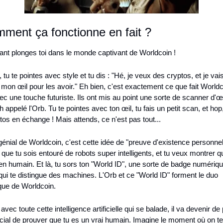
ment ça fonctionne en fait ?
ant plonges toi dans le monde captivant de Worldcoin !
 tu te pointes avec style et tu dis : "Hé, je veux des cryptos, et je vais 
mon œil pour les avoir." Eh bien, c'est exactement ce que fait Worldco
c une touche futuriste. Ils ont mis au point une sorte de scanner d'œi
h appelé l'Orb. Tu te pointes avec ton œil, tu fais un petit scan, et hop,
tos en échange ! Mais attends, ce n'est pas tout...
génial de Worldcoin, c'est cette idée de "preuve d'existence personnell
que tu sois entouré de robots super intelligents, et tu veux montrer qu
ien humain. Et là, tu sors ton "World ID", une sorte de badge numérique
qui te distingue des machines. L'Orb et ce "World ID" forment le duo 
ue de Worldcoin.
 avec toute cette intelligence artificielle qui se balade, il va devenir de 
cial de prouver que tu es un vrai humain. Imagine le moment où on te 