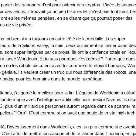
parler des scanners d'œil pour obtenir des cryptos. L'idée de scanne
r des jetons, il trouvait ça un peu bizarre. Et il n'est pas tout seul, b
 ont eu les mêmes pensées, en se disant que ça pourrait poser des 
es de vie privée.
ns toi bien, il y a toujours un autre côté de la médaille. Les super 
seurs de la Silicon Valley, tu sais, ceux qui aiment se lancer dans des 
es, sont super intrigués par ce projet. Ils ont la confiance totale en l'équ
 a lancé Worldcoin. Et tu sais pourquoi c'est génial ? Parce que dans 
u où les robots discutent avec toi comme s'ils étaient humains, Worl
 géniale. Ils veulent créer un truc qui nous différencie des robots, une 
r badge pour les humains dans le monde numérique.
ttends, j'ai gardé le meilleur pour la fin. L'équipe de Worldcoin a utilisé
our de magie avec l'intelligence artificielle pour prédire l'avenir. Ils dise
23, plus d'un milliard de personnes auront regardé dans ce scanner m
ppellent "l'Orb". C'est comme si on avait une boule de cristal high tech 
ilà, l'investissement dans Worldcoin, c'est un peu comme une aventu
. C'est à toi de mettre ton casque et de te lancer dans l'inconnu, en ga