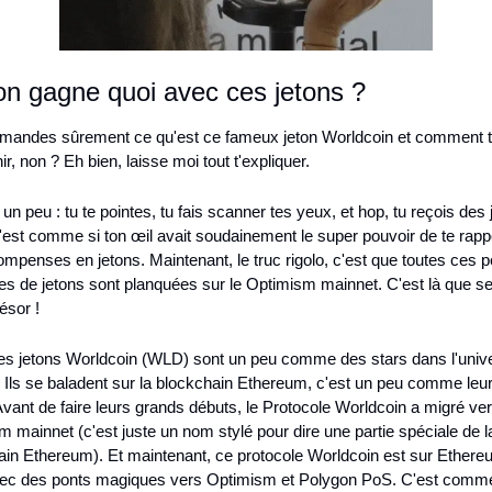
on gagne quoi avec ces jetons ?
emandes sûrement ce qu'est ce fameux jeton Worldcoin et comment t
ir, non ? Eh bien, laisse moi tout t'expliquer.
un peu : tu te pointes, tu fais scanner tes yeux, et hop, tu reçois des j
st comme si ton œil avait soudainement le super pouvoir de te rappo
mpenses en jetons. Maintenant, le truc rigolo, c'est que toutes ces pe
es de jetons sont planquées sur le Optimism mainnet. C'est là que se
résor !
ces jetons Worldcoin (WLD) sont un peu comme des stars dans l'unive
 Ils se baladent sur la blockchain Ethereum, c'est un peu comme leur 
Avant de faire leurs grands débuts, le Protocole Worldcoin a migré vers
 mainnet (c'est juste un nom stylé pour dire une partie spéciale de la
ain Ethereum). Et maintenant, ce protocole Worldcoin est sur Ethereu
ec des ponts magiques vers Optimism et Polygon PoS. C'est comme 