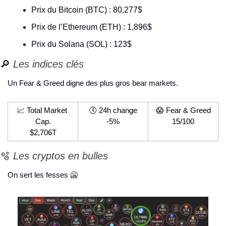
Prix du Bitcoin (BTC) : 80,277$
Prix de l’Ethereum (ETH) : 1,896$
Prix du Solana (SOL) : 123$
🔎
 Les indices clés
Un Fear & Greed digne des plus gros bear markets.
📈
 Total Market 
🕔 24h change
😱
 Fear & Greed
Cap.
-5%
15/100
$2,706T
🫧
 Les cryptos en bulles
On sert les fesses 
🥶