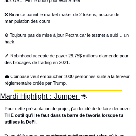
aux US… Fini le dodo pour Wall Street !
❌
 Binance bannit le market maker de 2 tokens, accusé de 
manipulation des cours.
⚙️ Toujours pas de mise à jour Pectra car le testnet a subi… un 
hack.
🪶
 Robinhood accepte de payer 29,75$ millions d’amende pour 
des blocages de trading en 2021.
💼
 Coinbase veut embaucher 1000 personnes suite à la ferveur 
règlementaire créée par Trump.
Mardi Highlight : Jumper 
🦘
Pour cette présentation de projet, j’ai décidé de te faire découvrir 
THE outil qu’il te faut dans ta barre de favoris lorsque tu 
utilises la DeFi
.
Tu as déjà connu 
ce sentiment extrêmement relou
 où tu as 