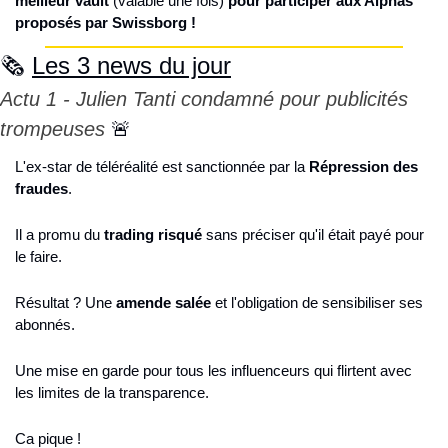
meilleur vault
 (valable une fois) 
pour participer aux Alphas 
proposés par Swissborg !
🗞️ 
Les 3 news du jour
Actu 1 - Julien Tanti condamné pour publicités 
trompeuses 
🚨
L'ex-star de téléréalité est sanctionnée par la 
Répression des 
fraudes
.
Il a promu du 
trading risqué
 sans préciser qu'il était payé pour 
le faire.
Résultat ? Une 
amende salée
 et l'obligation de sensibiliser ses 
abonnés.
Une mise en garde pour tous les influenceurs qui flirtent avec 
les limites de la transparence.
Ca pique !