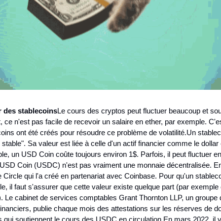
er des stablecoins
Le cours des cryptos peut fluctuer beaucoup et sou
 ce n'est pas facile de recevoir un salaire en ether, par exemple. C'es
coins ont été créés pour résoudre ce problème de volatilité.
Un stableco
stable". Sa valeur est liée à celle d'un actif financier comme le dollar o
e, un USD Coin coûte toujours environ 1$. Parfois, il peut fluctuer en
'USD Coin (USDC) n'est pas vraiment une monnaie décentralisée. En fa
e Circle qui l'a créé en partenariat avec Coinbase. Pour qu'un stablecoi
lle, il faut s'assurer que cette valeur existe quelque part (par exemple
e). Le cabinet de services comptables Grant Thornton LLP, un groupe d'
financiers, publie chaque mois des attestations sur les réserves de dol
 qui soutiennent le cours des USDC en circulation.
En mars 2022, il y 