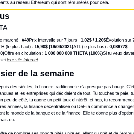
ipants au réseau Ethereum qui sont rémunérés pour cela.
cus
TA
e marché : 
#49
Prix intervalle sur 7 jours : 
1,02$ / 1,20$
Évolution sur 7
H (le plus haut) : 
15,90$ (16/04/2021)
ATL (le plus bas) : 
0,03977$ 
0)
Offre en circulation : 
1 000 000 000 THETA (100%)
Si tu veux davan
ici 
leur site Internet
.
sier de la semaine
puis des siècles, la finance traditionnelle n'a presque pas bougé. C'éta
nques et les entreprises qui décidaient de tout. Tu touches ta paie, tu
un peu de côté, tu gagne un petit taux d'intérêt, et hop, tu recommence
res années, la finance décentralisée ou DeFi a commencé à changer 
nt le monde de la banque et de la finance. Elle te donne plus d'options
mais eu.
offre de nombreuses opportunités uniques, allant du prêt et de l'emprun