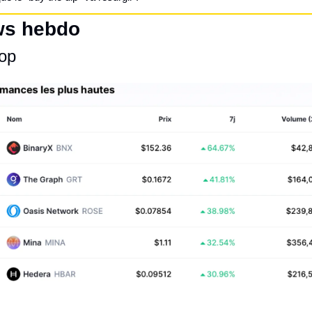
s hebdo
lop