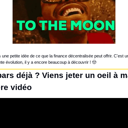
s une petite idée de ce que la finance décentralisée peut offrir. C'est u
te évolution, il y a encore beaucoup à découvrir ! 🤠
pars déjà ? Viens jeter un oeil à m
re vidéo