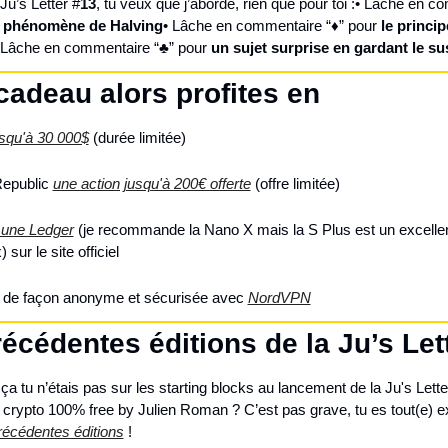
Ju’s Letter #
13
, tu veux que j’aborde, rien que pour toi :
• Lâche en co
e phénomène de Halving
• Lâche en commentaire “
♦
” pour 
le princip
 Lâche en commentaire “
♣
” pour 
un sujet surprise en gardant le s
cadeau alors profites en
usqu'à 30 000$
 (durée limitée)
epublic 
une action jusqu'à 200€ offerte
 (offre limitée)
 une Ledger
 (je recommande la Nano X mais la S Plus est un excellent
) sur le site officiel
e de façon anonyme et sécurisée avec 
NordVPN
écédentes éditions de la Ju’s Let
 tu n’étais pas sur les starting blocks au lancement de la Ju's Letter,
 crypto 100% free by Julien Roman ? C’est pas grave, tu es tout(e) ex
récédentes éditions
 !