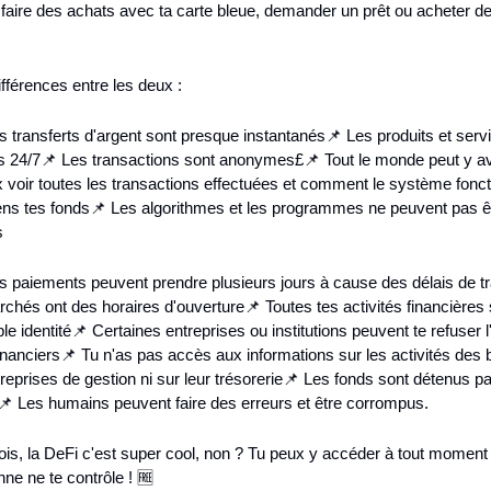
 faire des achats avec ta carte bleue, demander un prêt ou acheter de
.
ifférences entre les deux :
s transferts d'argent sont presque instantanés
📌 Les produits et servi
s 24/7
📌 Les transactions sont anonymes
£📌 Tout le monde peut y a
 voir toutes les transactions effectuées et comment le système fonc
ens tes fonds
📌 Les algorithmes et les programmes ne peuvent pas êt
s
s paiements peuvent prendre plusieurs jours à cause des délais de t
chés ont des horaires d'ouverture
📌 Toutes tes activités financières s
ble identité
📌 Certaines entreprises ou institutions peuvent te refuser l
inanciers
📌 Tu n'as pas accès aux informations sur les activités des 
reprises de gestion ni sur leur trésorerie
📌 Les fonds sont détenus pa
📌 Les humains peuvent faire des erreurs et être corrompus.
vois, la DeFi c'est super cool, non ? Tu peux y accéder à tout moment 
ne ne te contrôle ! 🆓