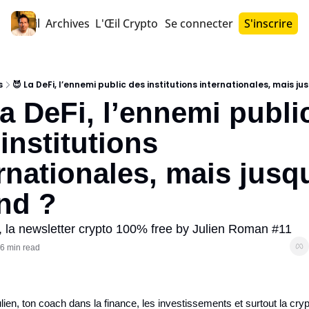
Accueil
Archives
L'Œil Crypto PRO™
Se connecter
S'inscrire
s
😈 La DeFi, l’ennemi public des institutions internationales, mais ju
a DeFi, l’ennemi public
institutions 
rnationales, mais jusqu’
nd ?
r, la newsletter crypto 100% free by Julien Roman #11
6 min read
ulien, ton coach dans la finance, les investissements et surtout la cryp