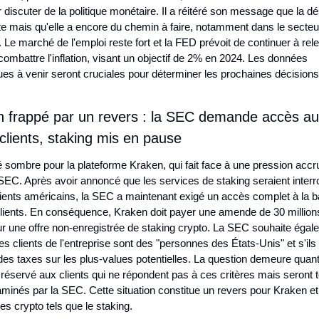
discuter de la politique monétaire. Il a réitéré son message que la dési
te mais qu'elle a encore du chemin à faire, notamment dans le secteur
 Le marché de l'emploi reste fort et la FED prévoit de continuer à relev
combattre l'inflation, visant un objectif de 2% en 2024. Les données 
s à venir seront cruciales pour déterminer les prochaines décisions 
n frappé par un revers : la SEC demande accès au
lients, staking mis en pause
é sombre pour la plateforme Kraken, qui fait face à une pression accru
 SEC. Après avoir annoncé que les services de staking seraient inter
lients américains, la SEC a maintenant exigé un accès complet à la b
ients. En conséquence, Kraken doit payer une amende de 30 millions
ur une offre non-enregistrée de staking crypto. La SEC souhaite égale
 les clients de l'entreprise sont des "personnes des États-Unis" et s'ils 
es taxes sur les plus-values potentielles. La question demeure quant
 réservé aux clients qui ne répondent pas à ces critères mais seront t
nés par la SEC. Cette situation constitue un revers pour Kraken et p
es crypto tels que le staking.