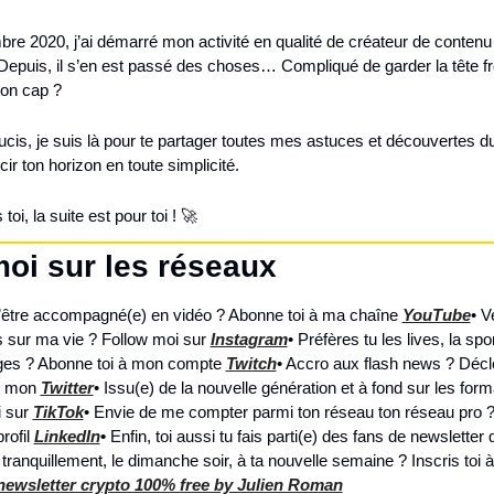
e 2020, j’ai démarré mon activité en qualité de créateur de contenu 
epuis, il s’en est passé des choses… Compliqué de garder la tête fro
ton cap ?
cis, je suis là pour te partager toutes mes astuces et découvertes 
cir ton horizon en toute simplicité.
oi, la suite est pour toi ! 🚀
oi sur les réseaux
’être accompagné(e) en vidéo ? Abonne toi à ma chaîne 
YouTube
• V
s sur ma vie ? Follow moi sur 
Instagram
• Préfères tu les lives, la spo
ges ? Abonne toi à mon compte 
Twitch
• Accro aux flash news ? Décle
r mon 
Twitter
• Issu(e) de la nouvelle génération et à fond sur les form
 sur 
TikTok
• Envie de me compter parmi ton réseau ton réseau pro ?
rofil 
LinkedIn
• 
Enfin, toi aussi tu fais parti(e) des fans de newsletter q
tranquillement, le dimanche soir, à ta nouvelle semaine ? Inscris toi à 
a newsletter crypto 100% free by Julien Roman