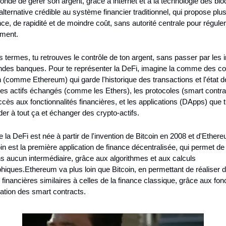
monde de gérer son argent, grâce à internet et à la technologie des blo
alternative crédible au système financier traditionnel, qui propose plus
ce, de rapidité et de moindre coût, sans autorité centrale pour réguler
ement.
s termes, tu retrouves le contrôle de ton argent, sans passer par les in
ndes banques. Pour te représenter la DeFi, imagine la comme des cou
 (comme Ethereum) qui garde l'historique des transactions et l'état de
es actifs échangés (comme les Ethers), les protocoles (smart contrac
cès aux fonctionnalités financières, et les applications (DApps) que tu 
er à tout ça et échanger des crypto-actifs.
e la DeFi est née à partir de l'invention de Bitcoin en 2008 et d'Ethere
in est la première application de finance décentralisée, qui permet de 
s aucun intermédiaire, grâce aux algorithmes et aux calculs 
phiques.
Ethereum va plus loin que Bitcoin, en permettant de réaliser d
 financières similaires à celles de la finance classique, grâce aux fonc
tion des smart contracts.