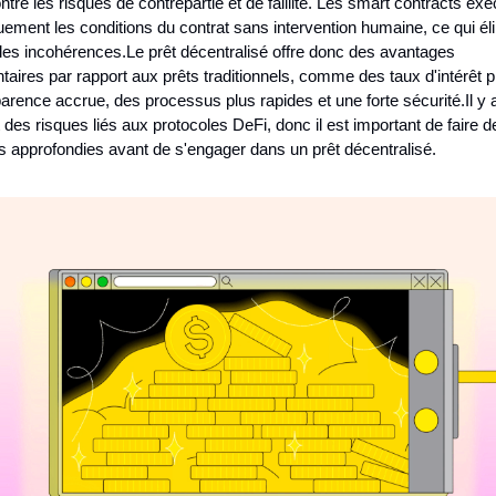
tre les risques de contrepartie et de faillite. Les smart contracts exéc
ement les conditions du contrat sans intervention humaine, ce qui éli
 les incohérences.
Le prêt décentralisé offre donc des avantages 
aires par rapport aux prêts traditionnels, comme des taux d'intérêt pl
arence accrue, des processus plus rapides et une forte sécurité.
Il y a
des risques liés aux protocoles DeFi, donc il est important de faire de
 approfondies avant de s'engager dans un prêt décentralisé.