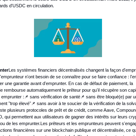
iards d'USDC en circulation.
nter
Les systèmes financiers décentralisés changent la façon d'emprun
 l'emprunteur n'ont besoin de se connaître pour se faire confiance : l'e
er une garantie avant d'emprunter. En cas de défaut de paiement, la 
ie rembourse automatiquement le prêteur pour qu'il récupère son capit
 emprunter :
📌 sans vérification de santé
📌 sans être bloqué(e) par un
ent "trop élevé"
📌 sans avoir à te soucier de la vérification de la solva
xiste plusieurs protocoles de prêt et de crédit, comme Aave, Compound
qui permettent aux utilisateurs de gagner des intérêts sur leurs cryp
ou de les emprunter.
Les prêteurs et les emprunteurs peuvent s'engag
ctions financières sur une blockchain publique et décentralisée, ce qui