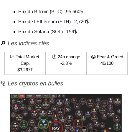
Prix du Bitcoin (BTC) : 95,660$
Prix de l’Ethereum (ETH) : 2,720$
Prix du Solana (SOL) : 159$
🔎
Les indices clés
📈
 Total Market 
🕔 24h change
😱
 Fear & Greed
Cap.
-2,8%
40/100
$3,267T
🫧
Les cryptos en bulles