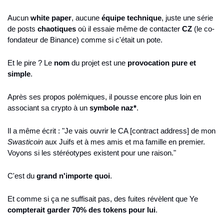
Aucun 
white paper
, aucune 
équipe technique
, juste une série 
de posts 
chaotiques
 où il essaie même de contacter 
CZ
 (le co-
fondateur de Binance) comme si c'était un pote.
Et le pire ? Le 
nom
 du projet est une 
provocation pure et 
simple
.
Après ses propos polémiques, il pousse encore plus loin en 
associant sa crypto à un 
symbole naz*
.
Il a même écrit : "Je vais ouvrir le CA [contract address] de mon 
Swasticoin
 aux Juifs et à mes amis et ma famille en premier. 
Voyons si les stéréotypes existent pour une raison."
C'est du 
grand n'importe quoi
.
Et comme si ça ne suffisait pas, des fuites révèlent que Ye 
compterait garder 70% des tokens pour lui
.