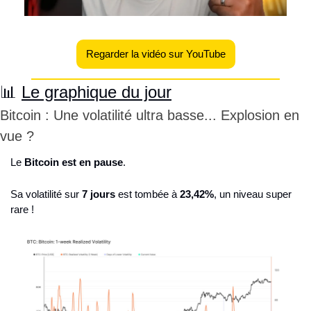
Regarder la vidéo sur YouTube
📊
Le graphique du jour
Bitcoin : Une volatilité ultra basse... Explosion en 
vue ?
Le 
Bitcoin est en pause
.
Sa volatilité sur 
7 jours
 est tombée à 
23,42%
, un niveau super 
rare !