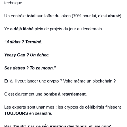
technique.
Un contrôle 
total
 sur l’offre du token (70% pour lui, c’est 
abusé
).
Ye 
a déjà lâché
 plein de projets du jour au lendemain.
“Adidas ? Terminé.
Yeezy Gap ? Un échec.
Ses dettes ? To ze moon.”
Et là, il veut lancer une crypto ? Voire même un blockchain ?
C’est clairement une 
bombe à retardement
.
Les experts sont unanimes : les cryptos de 
célébrités
 finissent 
TOUJOURS
 en désastre.
Pas d’
audit
, pas de 
sécurisation des fonds
, et une 
com' 