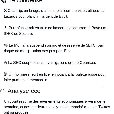
🗞️ Le condensé
❌
 Chainflip, un bridge, suspend plusieurs services utilisés par 
Lazarus pour blanchir l’argent de Bybit.
💊
 Pumpfun serait en train de lancer un concurrent à Raydium 
(DEX de Solana).
😢
 Le Montana suspend son projet de réserve de $BTC, par 
risque de manipulation des prix par l’Etat
⛵ La SEC suspend ses investigations contre Opensea.
🤯
 Un homme meurt en live, en jouant à la roulette russe pour 
faire pump son memecoin…
🌱
 Analyse éco
Un court résumé des évènements économiques à venir cette 
semaine, et des meilleures analyses du marché que nos Twittos 
ont pu produire !