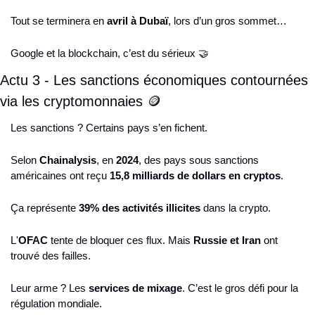
Tout se terminera en 
avril à Dubaï
, lors d’un gros sommet… 
Google et la blockchain, c’est du sérieux 
🤝
Actu 3 - Les sanctions économiques contournées 
via les cryptomonnaies 
🪙
Les sanctions ? Certains pays s’en fichent.
Selon 
Chainalysis
, en 
2024
, des pays sous sanctions 
américaines ont reçu 
15,8 milliards de dollars en cryptos
.
Ça représente 
39% des activités illicites
 dans la crypto.
L'
OFAC
 tente de bloquer ces flux. Mais 
Russie et Iran
 ont 
trouvé des failles.
Leur arme ? Les 
services de mixage
. C’est le gros défi pour la 
régulation mondiale.