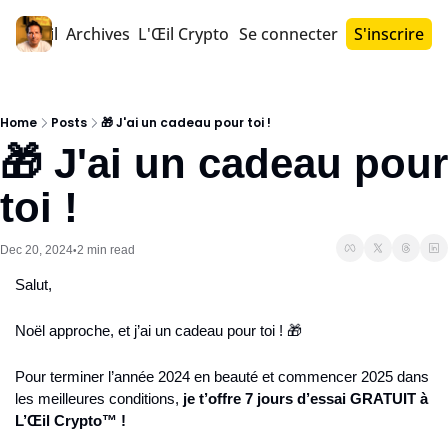
Accueil
Archives
L'Œil Crypto PRO™
Se connecter
S'inscrire
Home
Posts
🎁 J'ai un cadeau pour toi !
🎁 J'ai un cadeau pour 
toi !
Dec 20, 2024
2 min read
•
Salut,
Noël approche, et j’ai un cadeau pour toi ! 🎁
Pour terminer l’année 2024 en beauté et commencer 2025 dans 
les meilleures conditions, 
je t’offre 7 jours d’essai GRATUIT à 
L’Œil Crypto™ !