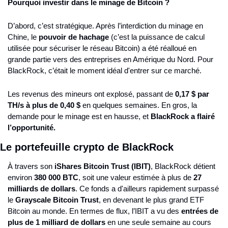
Pourquoi investir dans le minage de Bitcoin ?
D’abord, c’est stratégique. Après l’interdiction du minage en 
Chine, le 
pouvoir de hachage
 (c’est la puissance de calcul 
utilisée pour sécuriser le réseau Bitcoin) a été réalloué en 
grande partie vers des entreprises en Amérique du Nord. Pour 
BlackRock, c’était le moment idéal d'entrer sur ce marché.
Les revenus des mineurs ont explosé, passant de 
0,17 $ par 
TH/s à plus de 0,40 $
 en quelques semaines. En gros, la 
demande pour le minage est en hausse, et 
BlackRock a flairé 
l’opportunité.
Le portefeuille crypto de BlackRock
À travers son 
iShares Bitcoin Trust (IBIT)
, BlackRock détient 
environ 
380 000 BTC
, soit une valeur estimée à plus de 
27 
milliards de dollars
. Ce fonds a d'ailleurs rapidement surpassé 
le 
Grayscale Bitcoin Trust
, en devenant le plus grand ETF 
Bitcoin au monde​. En termes de flux, l’IBIT a vu des 
entrées de 
plus de 1 milliard de dollars
 en une seule semaine au cours 