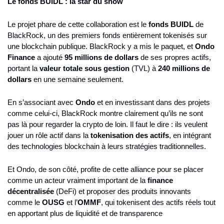
Le fonds BUIDL : la star du show
Le projet phare de cette collaboration est le 
fonds BUIDL
 de 
BlackRock, un des premiers fonds entièrement tokenisés sur 
une blockchain publique. BlackRock y a mis le paquet, et 
Ondo 
Finance
 a ajouté 
95 millions de dollars
 de ses propres actifs, 
portant la 
valeur totale sous gestion
 (TVL) à 
240 millions de 
dollars
 en une semaine seulement​.
En s’associant avec 
Ondo
 et en investissant dans des projets 
comme celui-ci, BlackRock montre clairement qu’ils ne sont 
pas là pour regarder la crypto de loin. Il faut le dire : ils veulent 
jouer un rôle actif dans la 
tokenisation des actifs
, en intégrant 
des technologies blockchain à leurs stratégies traditionnelles.
Et Ondo, de son côté, profite de cette alliance pour se placer 
comme un acteur vraiment important de la 
finance 
décentralisée
 (DeFi) et proposer des produits innovants 
comme le 
OUSG
 et l’
OMMF
, qui tokenisent des actifs réels tout 
en apportant plus de liquidité et de transparence