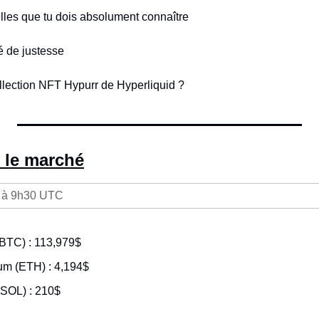
elles que tu dois absolument connaître 
é de justesse
llection NFT Hypurr de Hyperliquid ?
 le marché
 à 9h30 UTC
(BTC) : 113,979$
eum (ETH) : 4,194$
(SOL) : 210$