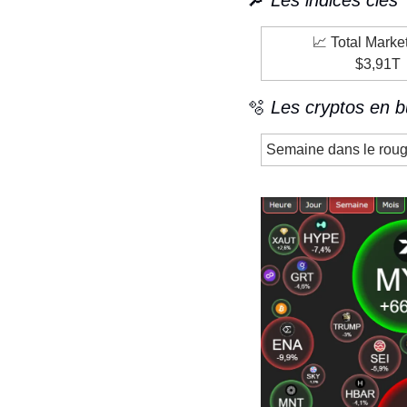
🔎
 Les indices clés
📈
 Total Marke
$3,91T
🫧
 Les cryptos en b
Semaine dans le rouge