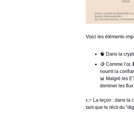
Voici les éléments impo
🧠
 Dans la crypt
🪙
 Comme l’or, 
nourrit la confi
📊
 Malgré les E
dominer les flux 
👉 La leçon : dans la 
tant que le récit du “d