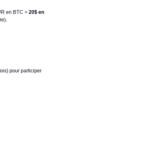
EUR en BTC + 
20$ en 
re).
is) pour participer 