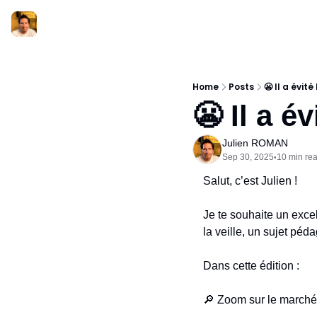
Home
Posts
😬 Il a évité
😬 Il a év
Julien ROMAN
Sep 30, 2025
10 min re
•
Salut, c’est Julien !
Je te souhaite un excel
la veille, un sujet pé
Dans cette édition :
🔎
 Zoom sur le march