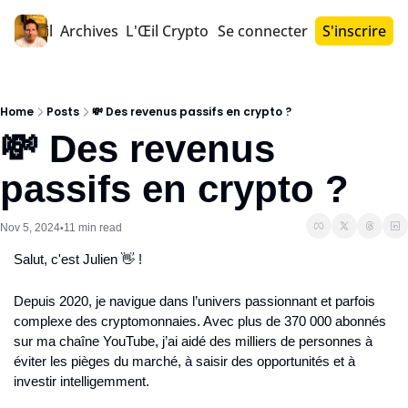
Accueil
Archives
L'Œil Crypto PRO™
Se connecter
S'inscrire
Home
Posts
💸 Des revenus passifs en crypto ?
💸 Des revenus 
passifs en crypto ?
Nov 5, 2024
11 min read
•
Salut, c'est Julien 👋 !
Depuis 2020, je navigue dans l’univers passionnant et parfois 
complexe des cryptomonnaies. Avec plus de 370 000 abonnés 
sur ma chaîne YouTube, j’ai aidé des milliers de personnes à 
éviter les pièges du marché, à saisir des opportunités et à 
investir intelligemment.