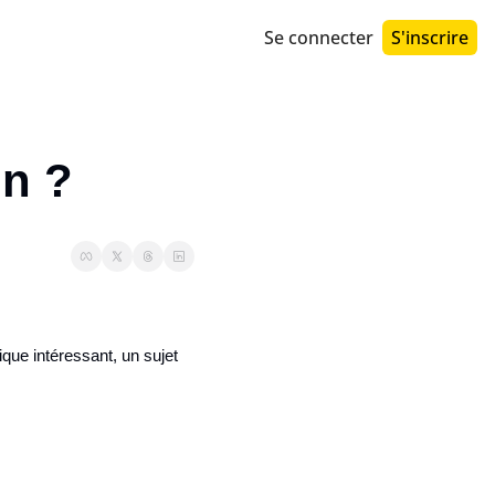
Se connecter
S'inscrire
in ?
que intéressant, un sujet 