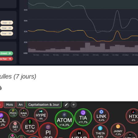
lles (7 jours)
🩸