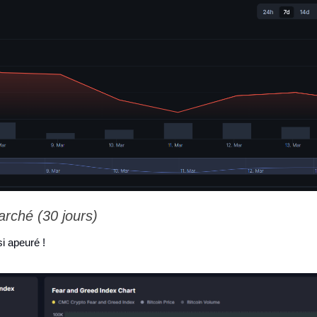
arché (30 jours)
i apeuré !