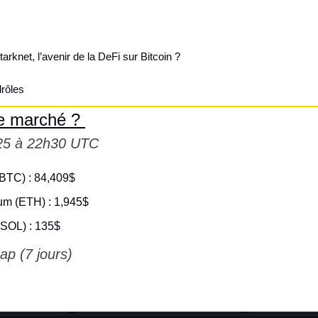
arknet, l’avenir de la DeFi sur Bitcoin ?
rôles
e marché ? 
25 à 22h30 UTC
(BTC) : 84,409$
eum (ETH) : 1,945$
(SOL) : 135$
ap (7 jours)