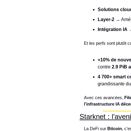
Solutions clou
Layer-2
 → Améli
Intégration IA
 
Et les perfs sont plutôt co
+10% de nouve
contre 
2.9 PiB 
4 700+ smart c
grandissante du
Avec ces avancées, 
Fil
l’infrastructure IA déce
Starknet : l’aven
La DeFi sur 
Bitcoin
, c’