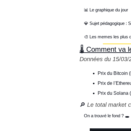
📊
 Le graphique du jour 
💎
 Sujet pédagogique : St
🎨
 Les memes les plus d
🌡 Comment va l
Données du 15/03/
Prix du Bitcoin 
Prix de l’Ether
Prix du Solana 
🔎
 Le total market c
On a trouvé le fond ? 🕳️