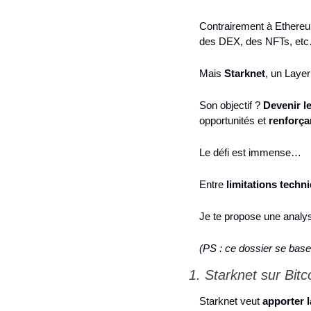
Contrairement à Ethereu
des DEX, des NFTs, etc
Mais 
Starknet
, un Laye
Son objectif ? 
Devenir l
opportunités et 
renforçan
Le défi est immense…
Entre 
limitations techn
Je te propose une anal
(PS : ce dossier se base
1. Starknet sur Bitc
Starknet veut 
apporter l