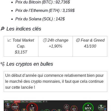
Prix du Bitcoin (BTC) : 92,736$
Prix de l’Ethereum (ETH) : 3,159$
Prix du Solana (SOL) : 142$
🔎
 Les indices clés
📈
 Total Market 
🕔 24h change
😐 Fear & Greed
Cap.
+1,90%
41/100
$3,15T
🫧
 Les cryptos en bulles
Un début d’année qui commence relativement bien pour 
le marché des crypto monnaies, il faut que cela continue 
sur cette lancée ! 