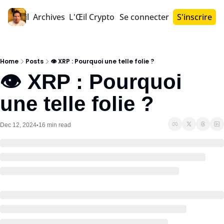
Accueil
Archives
L'Œil Crypto PRO™
Se connecter
S'inscrire
Home
Posts
👁️ XRP : Pourquoi une telle folie ?
👁️ XRP : Pourquoi 
une telle folie ?
Dec 12, 2024
16 min read
•