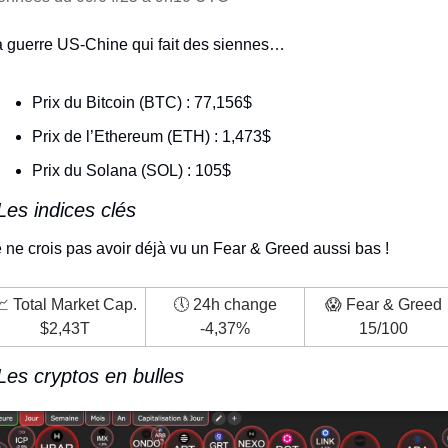
 guerre US-Chine qui fait des siennes…
Prix du Bitcoin (BTC) : 77,156$
Prix de l’Ethereum (ETH) : 1,473$
Prix du Solana (SOL) : 105$
Les indices clés
 ne crois pas avoir déjà vu un Fear & Greed aussi bas !
📈
 Total Market Cap.
🕔 24h change
😱
 Fear & Greed
$2,43T
-4,37%
15/100
Les cryptos en bulles