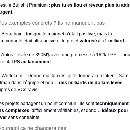
est le Bullshit Premium : 
plus tu es flou et rêveur, plus tu attir
argent
.
Des exemples concrets ? Ils ne manquent pas :

 Berachain : lorsque le mainnet n’était pas live, mais la 
mmunauté était ultra active et le projet 
valorisé à +1 milliard
.
 Aptos : levée de 350M$ avec une promesse à 162k TPS… pour
vrer 
4 TPS au lancement
.

 Worldcoin : "Donne-moi ton iris, je te donnerai un token"; Sam 
tman dans l’équipe et hop… 
des milliards de dollars levés
près de VCs ravis.
s projets partagent un point commun : ils sont 
techniquement 
rès complexes
, difficilement vérifiables, et donc… 
idéaux pour 
êver
 sans contrainte.
Pourquoi ça ne changera pas