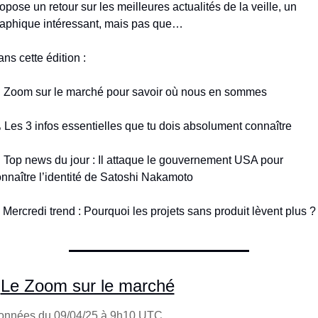
opose un retour sur les meilleures actualités de la veille, un 
aphique intéressant, mais pas que…
ns cette édition :

 Zoom sur le marché pour savoir où nous en sommes
️ Les 3 infos essentielles que tu dois absolument connaître 

 Top news du jour : Il attaque le gouvernement USA pour 
nnaître l’identité de Satoshi Nakamoto
 Mercredi trend : Pourquoi les projets sans produit lèvent plus ?
Le Zoom sur le marché
onnées du 09/04/25 à 9h10 UTC