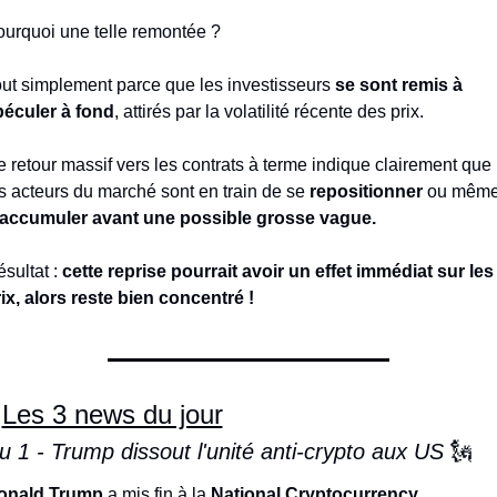
urquoi une telle remontée ?
ut simplement parce que les investisseurs 
se sont remis à 
péculer à fond
, attirés par la volatilité récente des prix.
 retour massif vers les contrats à terme indique clairement que 
s acteurs du marché sont en train de se 
repositionner 
'accumuler avant une possible grosse vague.
sultat :
 cette reprise pourrait avoir un effet immédiat sur les 
ix, alors reste bien concentré !
 
Les 3 news du jour
u 1 - Trump dissout l'unité anti-crypto aux US 
🗽
onald Trump
 a mis fin à la 
National Cryptocurrency 