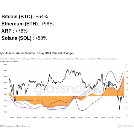

Bitcoin (BTC)
 : +64%

Ethereum (ETH)
 : +58%
 
XRP
 : +78%

Solana (SOL)
 : +58%