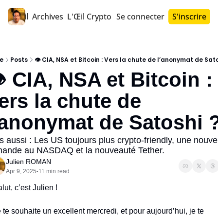
Accueil
Archives
L'Œil Crypto PRO™
Se connecter
S'inscrire
e
Posts
👁️ CIA, NSA et Bitcoin : Vers la chute de l’anonymat de Sato
️ CIA, NSA et Bitcoin : 
ers la chute de 
’anonymat de Satoshi 
s aussi : Les US toujours plus crypto-friendly, une nouvel
ande au NASDAQ et la nouveauté Tether.
Julien ROMAN
Apr 9, 2025
11 min read
•
lut, c’est Julien !
 te souhaite un excellent mercredi, et pour aujourd’hui, je te 