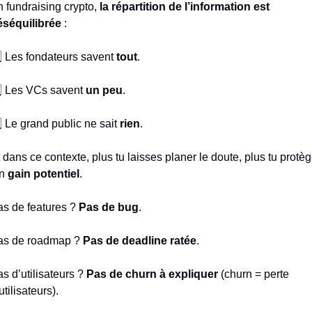
 fundraising crypto, 
la répartition de l’information est 
éséquilibrée
 :
⃣ Les fondateurs savent 
tout
.
⃣ Les VCs savent 
un peu
.
⃣ Le grand public ne sait 
rien
.
 dans ce contexte, plus tu laisses planer le doute, plus tu protèg
n 
gain potentiel
.
s de features ? 
Pas de bug
.
as de roadmap ? 
Pas de deadline ratée
.
s d’utilisateurs ? 
Pas de churn à expliquer
 (churn = perte 
utilisateurs).