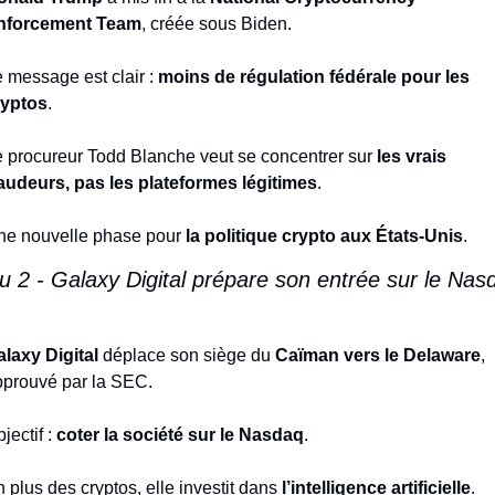
nforcement Team
, créée sous Biden.
 message est clair : 
moins de régulation fédérale pour les 
ryptos
.
 procureur Todd Blanche veut se concentrer sur 
les vrais 
audeurs, pas les plateformes légitimes
.
e nouvelle phase pour 
la politique crypto aux États-Unis
.
laxy Digital
 déplace son siège du 
Caïman vers le Delaware
, 
prouvé par la SEC.
jectif : 
coter la société sur le Nasdaq
.
 plus des cryptos, elle investit dans 
l’intelligence artificielle
.