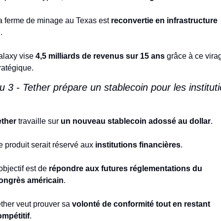
 ferme de minage au Texas est 
reconvertie en infrastructure 
A
.
laxy vise 
4,5 milliards de revenus sur 15 ans
 grâce à ce virag
ratégique.
ether
 travaille sur 
un nouveau stablecoin adossé au dollar
.
 produit serait réservé aux 
institutions financières
.
objectif est de 
répondre aux futures réglementations du 
ongrès américain
.
ther veut prouver sa 
volonté de conformité tout en restant 
mpétitif
.