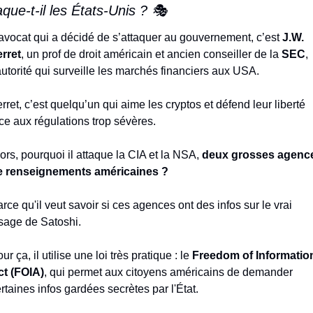
aque-t-il les États-Unis ? 🎭
avocat qui a décidé de s’attaquer au gouvernement, c’est 
J.W. 
rret
, un prof de droit américain et ancien conseiller de la 
SEC
, 
autorité qui surveille les marchés financiers aux USA.
rret, c’est quelqu’un qui aime les cryptos et défend leur liberté 
ce aux régulations trop sévères.
ors, pourquoi il attaque la CIA et la NSA, 
deux grosses agence
e renseignements américaines ?
rce qu'il veut savoir si ces agences ont des infos sur le vrai 
sage de Satoshi.
ur ça, il utilise une loi très pratique : le 
Freedom of Information
ct (FOIA)
, qui permet aux citoyens américains de demander 
rtaines infos gardées secrètes par l'État.