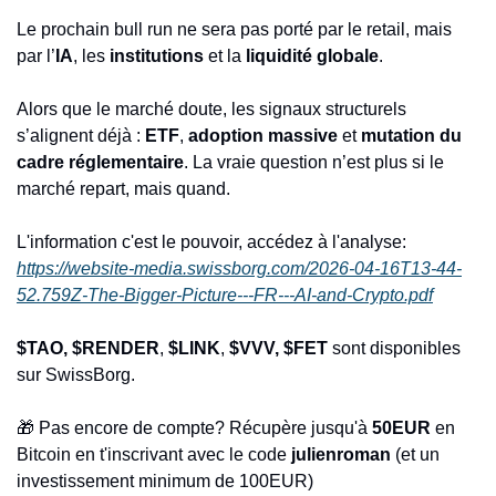
Le prochain bull run ne sera pas porté par le retail, mais 
par l’
IA
, les 
institutions 
et la 
liquidité globale
.
Alors que le marché doute, les signaux structurels 
s’alignent déjà : 
ETF
, 
adoption massive 
et 
mutation du 
cadre réglementaire
. La vraie question n’est plus si le 
marché repart, mais quand.
L'information c'est le pouvoir, accédez à l'analyse: 
https://website-media.swissborg.com/2026-04-16T13-44-
52.759Z-The-Bigger-Picture---FR---AI-and-Crypto.pdf
$TAO,
$RENDER
, 
$LINK
, 
$VVV,
$FET
 sont disponibles 
sur SwissBorg.
🎁
 Pas encore de compte? Récupère jusqu'à 
50EUR
 en 
Bitcoin en t'inscrivant avec le code 
julienroman 
(et un 
investissement minimum de 100EUR)