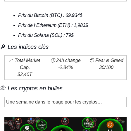
Prix du Bitcoin (BTC) : 69,934$
Prix de l’Ethereum (ETH) : 1,983$
Prix du Solana (SOL) : 79$
🔎
 Les indices clés
📈
 Total Market 
🕔 24h change
😐 Fear & Greed
Cap.
-2.84%
30/100
$2,40T
💭
 Les cryptos en bulles
Une semaine dans le rouge pour les cryptos…