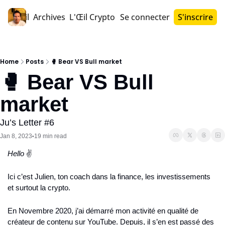
Accueil
Archives
L'Œil Crypto PRO™
Se connecter
S'inscrire
Home
Posts
🥊 Bear VS Bull market
🥊 Bear VS Bull 
market
Ju’s Letter #6
Jan 8, 2023
19 min read
•
Hello ‎
✌️
Ici c’est Julien, ton coach dans la finance, les investissements 
et surtout la crypto.
En Novembre 2020, j’ai démarré mon activité en qualité de 
créateur de contenu sur YouTube. Depuis, il s’en est passé des 