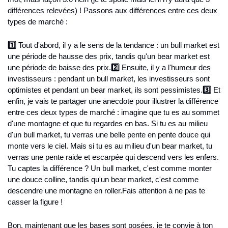
différences relevées) ! Passons aux différences entre ces deux 
types de marché :
1️⃣
 Tout d'abord, il y a le sens de la tendance : un bull market est 
une période de hausse des prix, tandis qu'un bear market est 
une période de baisse des prix.
2️⃣
 Ensuite, il y a l'humeur des 
investisseurs : pendant un bull market, les investisseurs sont 
optimistes et pendant un bear market, ils sont pessimistes.
3️⃣
 Et 
enfin, je vais te partager une anecdote pour illustrer la différence 
entre ces deux types de marché : imagine que tu es au sommet 
d'une montagne et que tu regardes en bas. Si tu es au milieu 
d'un bull market, tu verras une belle pente en pente douce qui 
monte vers le ciel. Mais si tu es au milieu d'un bear market, tu 
verras une pente raide et escarpée qui descend vers les enfers. 
Tu captes la différence ? Un bull market, c'est comme monter 
une douce colline, tandis qu'un bear market, c'est comme 
descendre une montagne en roller.
Fais attention à ne pas te 
casser la figure !
Bon, maintenant que les bases sont posées, je te convie à ton 