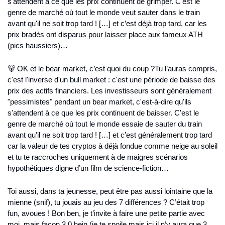
s'attendent à ce que les prix continuent de grimper. C'est le 
genre de marché où tout le monde veut sauter dans le train 
avant qu'il ne soit trop tard ! […] et c’est déjà trop tard, car les 
prix bradés ont disparus pour laisser place aux fameux ATH 
(pics haussiers)…
🐻 OK et le bear market, c’est quoi du coup ?
Tu l’auras compris, 
c'est l'inverse d'un bull market : c'est une période de baisse des 
prix des actifs financiers. Les investisseurs sont généralement 
"pessimistes" pendant un bear market, c'est-à-dire qu'ils 
s'attendent à ce que les prix continuent de baisser. C'est le 
genre de marché où tout le monde essaie de sauter du train 
avant qu'il ne soit trop tard ! […] et c’est généralement trop tard 
car la valeur de tes cryptos à déjà fondue comme neige au soleil 
et tu te raccroches uniquement à de maigres scénarios 
hypothétiques digne d’un film de science-fiction…
Toi aussi, dans ta jeunesse, peut être pas aussi lointaine que la 
mienne (snif), tu jouais au jeu des 7 différences ? C’était trop 
fun, avoues ! Bon ben, je t’invite à faire une petite partie avec 
moi, mais façon 3.0 hein (je te spoile mais ici il n’y aura que 3 