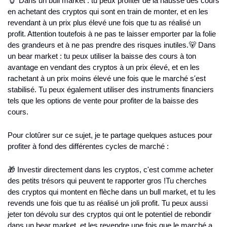
🐮 Dans un bull market : tu peux profiter de la hausse des cours 
en achetant des cryptos qui sont en train de monter, et en les 
revendant à un prix plus élevé une fois que tu as réalisé un 
profit. Attention toutefois à ne pas te laisser emporter par la folie 
des grandeurs et à ne pas prendre des risques inutiles.
🐻 Dans 
un bear market : tu peux utiliser la baisse des cours à ton 
avantage en vendant des cryptos à un prix élevé, et en les 
rachetant à un prix moins élevé une fois que le marché s'est 
stabilisé. Tu peux également utiliser des instruments financiers 
tels que les options de vente pour profiter de la baisse des 
cours.
Pour clotûrer sur ce sujet, je te partage quelques astuces pour 
profiter à fond des différentes cycles de marché :
🎁 Investir directement dans les cryptos, c'est comme acheter 
des petits trésors qui peuvent te rapporter gros !
Tu cherches 
des cryptos qui montent en flèche dans un bull market, et tu les 
revends une fois que tu as réalisé un joli profit. Tu peux aussi 
jeter ton dévolu sur des cryptos qui ont le potentiel de rebondir 
dans un bear market, et les revendre une fois que le marché a 