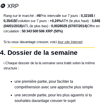
🪙
 XRP
Rang sur le marché : 
#6
Prix intervalle sur 7 jours : 
0,3216$ / 
0,3541$
Évolution sur 7 jours : 
+0,24%
ATH (le plus haut) : 
3,84$ 
(04/01/2018)
ATL (le plus bas) : 
0,002802$ (07/07/2014)
Offre en 
circulation : 
50 343 500 506 XRP (50%)
Si tu veux davantage creuser, voici 
leur site Internet
.
4. 
Dossier de la semaine
ℹ️ Chaque dossier de la la semaine sera traité selon la même 
structure :
une première partie, pour faciliter ta 
compréhension avec une approche plus simple
une seconde partie, pour les plus aguerris si tu 
souhaites davantage creuser le sujet