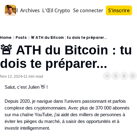
Accueil
Archives
L'Œil Crypto PRO™
Se connecter
S'inscrire
Home
Posts
🚨 ATH du Bitcoin : tu dois te préparer...
🚨 ATH du Bitcoin : tu 
dois te préparer...
Nov 12, 2024
11 min read
•
Salut, c'est Julien 👋 !
Depuis 2020, je navigue dans l’univers passionnant et parfois 
complexe des cryptomonnaies. Avec plus de 370 000 abonnés 
sur ma chaîne YouTube, j’ai aidé des milliers de personnes à 
éviter les pièges du marché, à saisir des opportunités et à 
investir intelligemment.