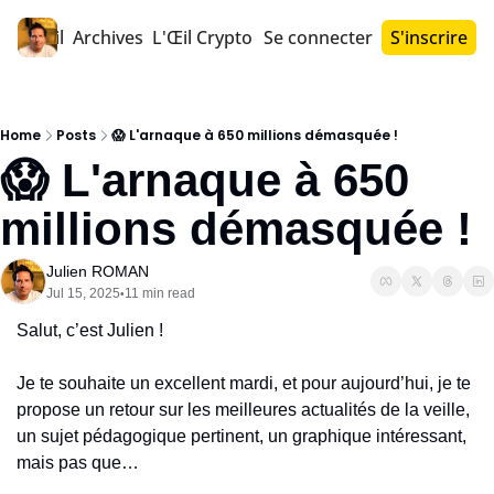
Accueil
Archives
L'Œil Crypto PRO™
Se connecter
S'inscrire
Home
Posts
😱 L'arnaque à 650 millions démasquée !
😱 L'arnaque à 650 
millions démasquée !
Julien ROMAN
Jul 15, 2025
11 min read
•
Salut, c’est Julien !
Je te souhaite un excellent mardi, et pour aujourd’hui, je te 
propose un retour sur les meilleures actualités de la veille, 
un sujet pédagogique pertinent, un graphique intéressant, 
mais pas que…