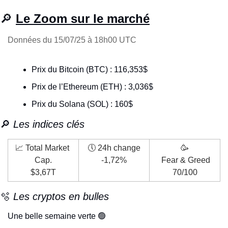
🔎
Le Zoom sur le marché
Données du 15/07/25 à 18h00 UTC
Prix du Bitcoin (BTC) : 116,353$
Prix de l’Ethereum (ETH) : 3,036$
Prix du Solana (SOL) : 160$
🔎
 Les indices clés
📈
 Total Market 
🕔 24h change
🥳
Cap.
-1,72%
 Fear & Greed
$3,67T
70/100
🫧
 Les cryptos en bulles
Une belle semaine verte 
🟢