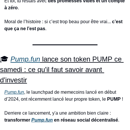
Et toi, tu restais avec 
des promesses vides et un compte 
à zéro
.
Moral de l’histoire : si c’est trop beau pour être vrai... 
c’est 
que ça ne l’est pas
.
🎓 
Pump.fun
 lance son token PUMP ce 
samedi : ce qu’il faut savoir avant 
d’investir
Pump.fun
, le launchpad de memecoins lancé en début 
d’2024, ont récemment lancé leur propre token, le 
PUMP
 !
Derriere ce lancement, y'a une ambition bien claire : 
transformer 
Pump.fun
 en réseau social décentralisé
.