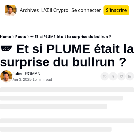
Accueil
Archives
L'Œil Crypto PRO™
Se connecter
S'inscrire
Home
Posts
🪽 Et si PLUME était la surprise du bullrun ?
🪽 Et si PLUME était la 
surprise du bullrun ?
Julien ROMAN
Apr 3, 2025
15 min read
•