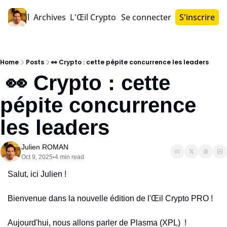
Accueil
Archives
L'Œil Crypto PRO™
Se connecter
S'inscrire
Home
Posts
👀​ Crypto : cette pépite concurrence les leaders
 👀​ Crypto : cette 
pépite concurrence 
les leaders 
Julien ROMAN
Oct 9, 2025
4 min read
•
Salut, ici Julien ! 
Bienvenue dans la nouvelle édition de l'Œil Crypto PRO !
Aujourd'hui, nous allons parler de Plasma (XPL)  ! 