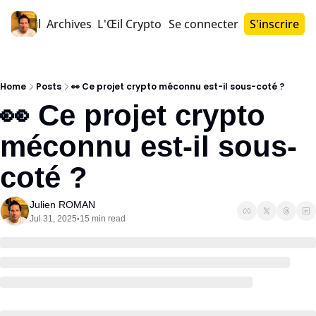
Accueil
Archives
L'Œil Crypto PRO™
Se connecter
S'inscrire
Home
Posts
👀 Ce projet crypto méconnu est-il sous-coté ?
👀 Ce projet crypto 
méconnu est-il sous-
coté ?
Julien ROMAN
Jul 31, 2025
15 min read
•