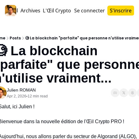
Accueil
Archives
L'Œil Crypto PRO™
Se connecter
S'inscrire
me
Posts
🧐 La blockchain "parfaite" que personne n'utilise vraimen
 La blockchain 
parfaite" que personne
'utilise vraiment...
Julien ROMAN
Apr 2, 2026
12 min read
•
Salut, ici Julien !
Bienvenue dans la nouvelle édition de l'Œil Crypto PRO !
Aujourd'hui, nous allons parler du secteur de Algorand (ALGO), 