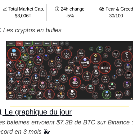
📈
 Total Market Cap.
🕔 24h change
😱
 Fear & Greed
$3,006T
-5%
30/100

 Les cryptos en bulles

 Le graphique du jour
es baleines envoient $7,3B de BTC sur Binance : 
ecord en 3 mois 
🐳