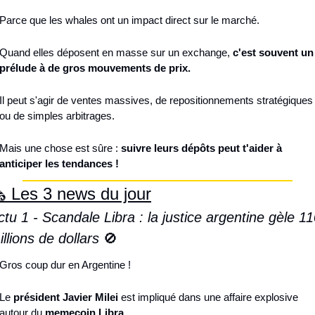
Parce que les whales ont un impact direct sur le marché.
Quand elles déposent en masse sur un exchange, 
c'est souvent un 
prélude à de gros mouvements de prix.
Il peut s'agir de ventes massives, de repositionnements stratégiques 
ou de simples arbitrages.
Mais une chose est sûre : 
suivre leurs dépôts peut t'aider à 
anticiper les tendances !
️ Les 3 news du jour
ctu 1 - Scandale Libra : la justice argentine gèle 11
illions de dollars 
🚫
Gros coup dur en Argentine !
Le 
président Javier Milei
 est impliqué dans une affaire explosive 
autour du 
memecoin Libra
.