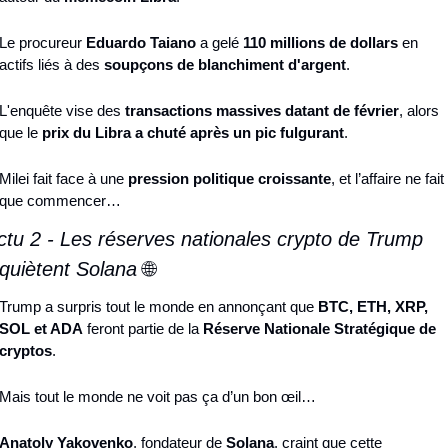
Le procureur 
Eduardo Taiano
 a gelé 
110 millions de dollars
 en 
actifs liés à des 
soupçons de blanchiment d'argent
.
L'enquête vise des 
transactions massives datant de février
, alors 
que le 
prix du Libra a chuté après un pic fulgurant
.
Milei fait face à une 
pression politique croissante
, et l’affaire ne fait 
que commencer…
ctu 2 - Les réserves nationales crypto de Trump 
nquiètent Solana 
🌐
Trump a surpris tout le monde en annonçant que 
BTC, ETH, XRP, 
SOL et ADA
 feront partie de la 
Réserve Nationale Stratégique de 
cryptos
.
Mais tout le monde ne voit pas ça d’un bon œil…
Anatoly Yakovenko
, fondateur de 
Solana
, craint que cette 