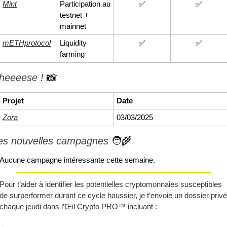
Mint
Participation au 
✅
✅
testnet + 
mainnet
mETHprotocol
Liquidity 
✅
✅
farming
heeeese ! 
📸
Projet
Date
Zora
03/03/2025
es nouvelles campagnes 
🧑‍🌾
Aucune campagne intéressante cette semaine.
Pour t’aider à identifier les potentielles cryptomonnaies susceptibles 
de surperformer durant ce cycle haussier, je t’envoie un dossier privé 
chaque jeudi dans l’Œil Crypto PRO™ incluant :