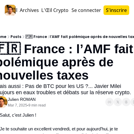
Accueil
Archives
L'Œil Crypto PRO™
Se connecter
S'inscrire
ome
Posts
🇫🇷 France : l’AMF fait polémique après de nouvelles ta
🇫🇷 France : l’AMF fait 
polémique après de 
nouvelles taxes
is aussi : Pas de BTC pour les US ?... Javier Milei 
ujours en eaux troubles et débats sur la réserve crypto.
Julien ROMAN
Mar 7, 2025
9 min read
•
Salut, c’est Julien !
Je te souhaite un excellent vendredi, et pour aujourd’hui, je te 