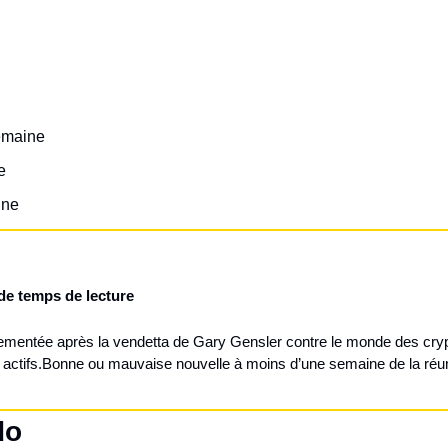
emaine
e
ine
de temps de lecture
entée après la vendetta de Gary Gensler contre le monde des crypt
actifs.
Bonne ou mauvaise nouvelle à moins d’une semaine de la réuni
do