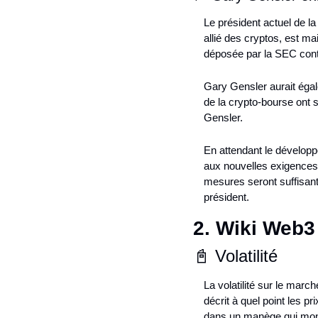
Le président actuel de 
allié des cryptos, est ma
déposée par la SEC contr
Gary Gensler aurait éga
de la crypto-bourse ont s
Gensler.
En attendant le développ
aux nouvelles exigences d
mesures seront suffisant
président.
2. Wiki Web3
📓 Volatilité
La volatilité sur le mar
décrit à quel point les p
dans un manège qui monte