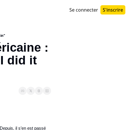
Se connecter
S'inscrire
in”
ricaine : 
did it 
epuis, il s’en est passé 