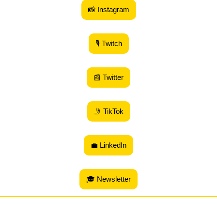
📸 Instagram
🎙 Twitch
📰 Twitter
🤳 TikTok
💼 LinkedIn
🎓 Newsletter