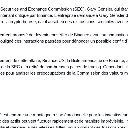
la Securities and Exchange Commission (SEC), Gary Gensler, qui éta
intenant critiqué par Binance. L'entreprise demande à Gary Gensler de s
e la crypto-bourse, car il aurait eu des discussions sensibles avec 
lement proposé de devenir conseiller de Binance avant sa nomination
ouligné ces interactions passées pour dénoncer un possible conflit d'i
ement de cette affaire, Binance US, la filiale américaine de Binance, 
e la SEC et a retiré de nombreuses paires de trading. Cependant, il r
es pour apaiser les préoccupations de la Commission des valeurs mob
ché est comme une montagne russe émotionnelle pour les investisseur
rix des actifs peuvent fluctuer rapidement et de manière imprévisible.
 et descend à des vitesses folles, vous donnant des frissons d'excitat