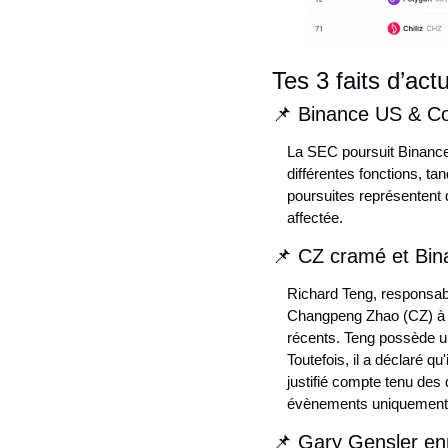
Tes 3 faits d’act
📌 Binance US & Co
La SEC poursuit Binance 
différentes fonctions, t
poursuites représentent 
affectée.
📌 CZ cramé et Bina
Richard Teng, responsab
Changpeng Zhao (CZ) à la
récents. Teng possède un
Toutefois, il a déclaré q
justifié compte tenu des
évènements uniquement s
📌 Gary Gensler e