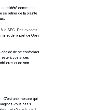
it considéré comme un 
e retirer de la plainte 
eux.
 à la SEC. Des avocats 
ntérêt de la part de Gary 
a décidé de se conformer 
este à voir si ces 
ilières et de son 
s. C'est une mesure qui 
 Imaginez-vous assis 
ion et d'incertitude à 