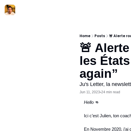
Home
Posts
🚨 Alerte ro
🚨 Alerte
les État
again”
Ju's Letter, la newsl
Jun 11, 2023
24 min read
•
Hello ‎
👊
Ici c’est Julien, ton coa
En Novembre 2020, j’ai d