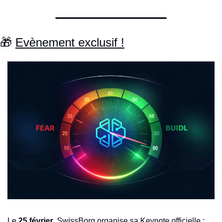
🎁
Evènement exclusif !
Le 
25 février
, SwissBorg organise sa Keynote officielle : 