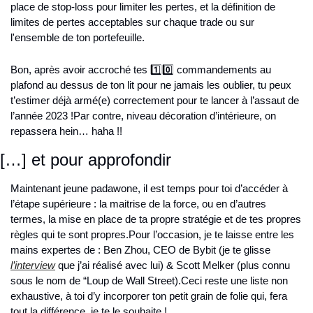
place de stop-loss pour limiter les pertes, et la définition de 
limites de pertes acceptables sur chaque trade ou sur 
l'ensemble de ton portefeuille.
Bon, après avoir accroché tes 1️⃣0️⃣ commandements au 
plafond au dessus de ton lit pour ne jamais les oublier, tu peux 
t’estimer déjà armé(e) correctement pour te lancer à l’assaut de 
l’année 2023 !
Par contre, niveau décoration d’intérieure, on 
repassera hein… haha !!
[…] et pour approfondir
Maintenant jeune padawone, il est temps pour toi d’accéder à 
l’étape supérieure : la maitrise de la force, ou en d’autres 
termes, la mise en place de ta propre stratégie et de tes propres 
règles qui te sont propres.
Pour l’occasion, je te laisse entre les 
mains expertes de : Ben Zhou, CEO de Bybit (je te glisse 
l’interview
 que j’ai réalisé avec lui) & Scott Melker (plus connu 
sous le nom de “Loup de Wall Street).
Ceci reste une liste non 
exhaustive, à toi d’y incorporer ton petit grain de folie qui, fera 
tout la différence, je te le souhaite !