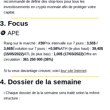
recommandé de définir des stop-loss pour tous les 
investissements en crypto-monnaie afin de protéger votre 
capital.
3. Focus
🪙
 APE
Rang sur le marché : 
#30
Prix intervalle sur 7 jours : 
3,55$ / 
3,66$
Évolution sur 7 jours : 
+0,58%
ATH (le plus haut) : 
39,40$ 
(15/05/2022)
ATL (le plus bas) : 
1,00$ (17/03/2022)
Offre en 
circulation : 
361 250 000 (36%)
Si tu veux davantage creuser, voici 
leur site Internet
.
4. 
Dossier de la semaine
ℹ️ Chaque dossier de la la semaine sera traité selon la même 
structure :