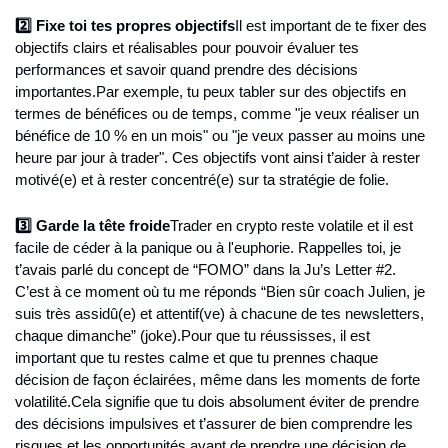
2️⃣ Fixe toi tes propres objectifs
Il est important de te fixer des 
objectifs clairs et réalisables pour pouvoir évaluer tes 
performances et savoir quand prendre des décisions 
importantes.
Par exemple, tu peux tabler sur des objectifs en 
termes de bénéfices ou de temps, comme "je veux réaliser un 
bénéfice de 10 % en un mois" ou "je veux passer au moins une 
heure par jour à trader". Ces objectifs vont ainsi t’aider à rester 
motivé(e) et à rester concentré(e) sur ta stratégie de folie.
3️⃣ Garde la tête froide
Trader en crypto reste volatile et il est 
facile de céder à la panique ou à l'euphorie. Rappelles toi, je 
t’avais parlé du concept de “FOMO” dans la Ju’s Letter #2. 
C’est à ce moment où tu me réponds “Bien sûr coach Julien, je 
suis très assidû(e) et attentif(ve) à chacune de tes newsletters, 
chaque dimanche” (joke).
Pour que tu réussisses, il est 
important que tu restes calme et que tu prennes chaque 
décision de façon éclairées, même dans les moments de forte 
volatilité.
Cela signifie que tu dois absolument éviter de prendre 
des décisions impulsives et t’assurer de bien comprendre les 
risques et les opportunités avant de prendre une décision de 